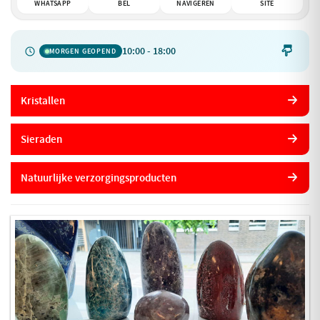
WHATSAPP
BEL
NAVIGEREN
SITE
10:00 - 18:00

MORGEN GEOPEND
Kristallen
Sieraden
Natuurlijke verzorgingsproducten