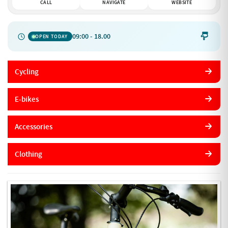
CALL
NAVIGATE
WEBSITE
09:00 - 18.00

OPEN TODAY
Cycling
E-bikes
Accessories
Clothing