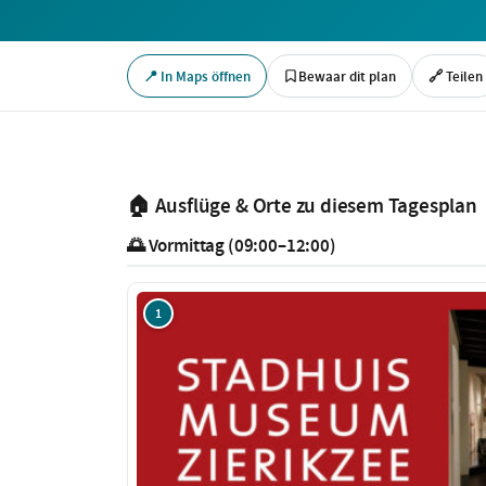
📍 In Maps öffnen
Bewaar dit plan
🔗 Teilen
🏠 Ausflüge & Orte zu diesem Tagesplan
🌅 Vormittag (09:00–12:00)
1