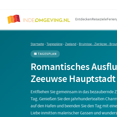
Entdecken
Reiseziele
Ferien
Startseite
›
Tagespläne
›
Zeeland
›
Bruinisse - Zierikzee - Br
📅 TAGESPLAN
Romantisches Ausflu
Zeeuwse Hauptstadt 
Entfliehen Sie gemeinsam in das bezaubernde Z
Tag. Genießen Sie den jahrhundertealten Charme
auf den Hafen und beenden Sie den Tag mit ein
Liebe inmitten malerischer Gassen und wunders