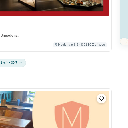
e Umgebung.
Meelstraat 6-8 · 4301 EC Zierikzee
41 min • 30.7 km