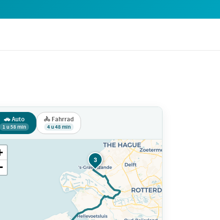
🚗 Auto
🚴 Fahrrad
1 u 58 min
4 u 48 min
+
3
−