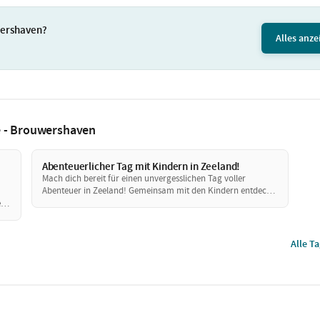
wershaven?
Alles anze
ee - Brouwershaven
Abenteuerlicher Tag mit Kindern in Zeeland!
Mach dich bereit für einen unvergesslichen Tag voller
Abenteuer in Zeeland! Gemeinsam mit den Kindern entdeckst
du die schöne Natur rund um Bruinisse, Zierikzee und
e
Brouwershaven. Von einer abenteuerlichen Bootstour bis zu
ten
verspielten Momenten in der Natur, dieser Tag ist perfekt für
Familien, die gemeinsam genießen möchten.
Alle T