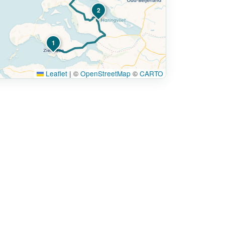
2
1
Leaflet
|
©
OpenStreetMap
©
CARTO