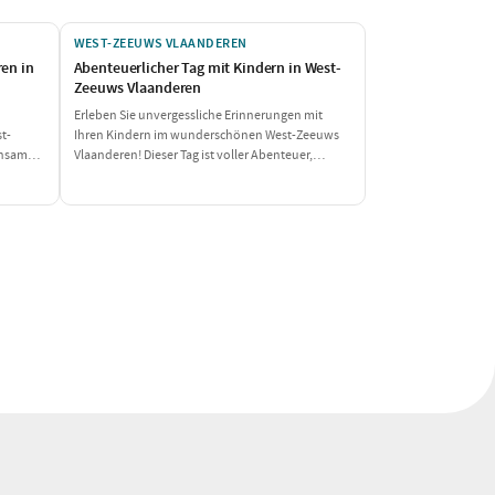
WEST-ZEEUWS VLAANDEREN
en in
Abenteuerlicher Tag mit Kindern in West-
Zeeuws Vlaanderen
Erleben Sie unvergessliche Erinnerungen mit
t-
Ihren Kindern im wunderschönen West-Zeeuws
insam
Vlaanderen! Dieser Tag ist voller Abenteuer,
Sie sich
Spielspaß und leckerem Essen, perfekt für eine
Familie, die gemeinsam genießen möchte. Von
omente
einer spannenden Schnitzeljagd auf dem
n aus
Bauernhof bis zu einem köstlichen Essen: Dies
wird ein unvergesslicher Tag!