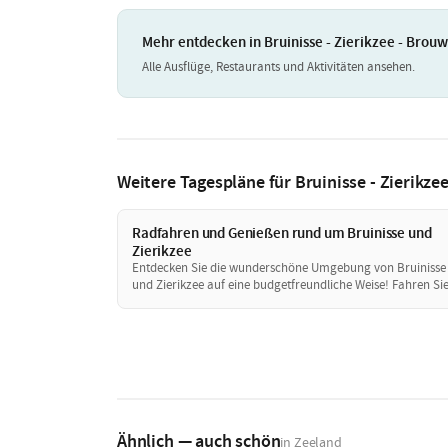
Mehr entdecken in Bruinisse - Zierikzee - Brou
Alle Ausflüge, Restaurants und Aktivitäten ansehen.
Weitere Tagespläne für Bruinisse - Zierikz
Radfahren und Genießen rund um Bruinisse und
Zierikzee
Entdecken Sie die wunderschöne Umgebung von Bruinisse
und Zierikzee auf eine budgetfreundliche Weise! Fahren Si
durch die Natur, besuchen Sie kostenlose Sehenswürdigkei
und genießen Sie ein preiswertes Mittagessen. Ein perfekter
Tag voller Abenteuer, ohne das Portemonnaie zu stark zu
belasten!
Ähnlich — auch schön
in Zeeland