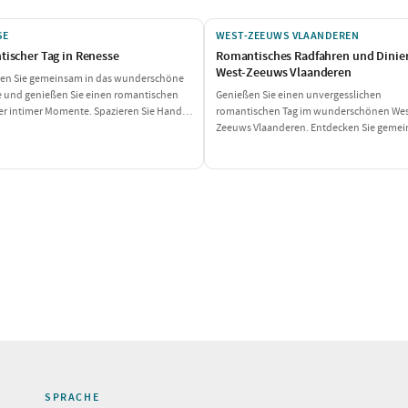
SE
WEST-ZEEUWS VLAANDEREN
ischer Tag in Renesse
Romantisches Radfahren und Dinier
West-Zeeuws Vlaanderen
hen Sie gemeinsam in das wunderschöne
 und genießen Sie einen romantischen
Genießen Sie einen unvergesslichen
ler intimer Momente. Spazieren Sie Hand
romantischen Tag im wunderschönen Wes
 am Strand, genießen Sie ein köstliches
Zeeuws Vlaanderen. Entdecken Sie geme
ssen und beenden Sie den Tag mit einem
die schöne Natur auf dem Fahrrad, lassen 
gsvollen Abendessen in einem
von den kulinarischen Köstlichkeiten
ten Restaurant. Perfekt für Paare, die
überraschen und genießen Sie intime M
rwöhnen möchten!
am Meer. Dies ist die perfekte Kombinatio
Entspannung und Romantik!
SPRACHE