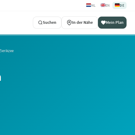
🇳🇱
🇬🇧
🇩🇪
NL
EN
DE
Suchen
In der Nähe
Mein Plan
ierikzee
n