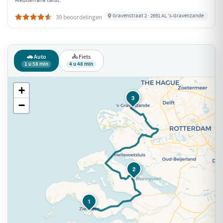
Gravenstraat 2 · 2691 AL ‘s-Gravenzande
39 beoordelingen
🚗 Auto
🚴 Fiets
1 u 58 min
4 u 48 min
+
3
−
2
1