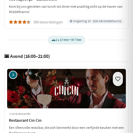
Kom bij ons genieten van lunch tot diner met prachtig zicht op de haven van
Middelharnis!
Vingerling 19 · 3241 EB Middelharnis
399 beoordelingen
🚗
1 u 17 min • 57.7 km
🌆 Avond (16:00–21:00)
3
‘s-Gravenzande
Restaurant Cin Cin
Een sfeervolle restobar, die zich kenmerkt door een verfijnde keuken met een
Mediterrane twist.