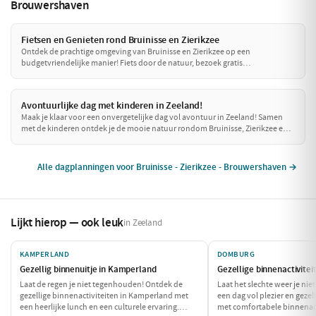
Brouwershaven
Fietsen en Genieten rond Bruinisse en Zierikzee
Ontdek de prachtige omgeving van Bruinisse en Zierikzee op een
budgetvriendelijke manier! Fiets door de natuur, bezoek gratis
bezienswaardigheden en geniet van een betaalbare lunch. Een perfecte dag
vol avontuur zonder de portemonnee te zwaar te belasten!
Avontuurlijke dag met kinderen in Zeeland!
Maak je klaar voor een onvergetelijke dag vol avontuur in Zeeland! Samen
met de kinderen ontdek je de mooie natuur rondom Bruinisse, Zierikzee en
Brouwershaven. Van een avontuurlijke boottocht tot speelse momenten in
de natuur, deze dag is perfect voor gezinnen die samen willen genieten.
Alle dagplanningen voor Bruinisse - Zierikzee - Brouwershaven →
Lijkt hierop — ook leuk
in Zeeland
KAMPERLAND
DOMBURG
Gezellig binnenuitje in Kamperland
Gezellige binnenactivite
Laat de regen je niet tegenhouden! Ontdek de
Laat het slechte weer je ni
gezellige binnenactiviteiten in Kamperland met
een dag vol plezier en geze
een heerlijke lunch en een culturele ervaring.
met comfortabele binnenacti