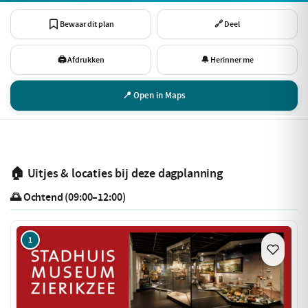
Bewaar dit plan
🔗 Deel
🖨 Afdrukken
🔔 Herinner me
📍 Open in Maps
🏠 Uitjes & locaties bij deze dagplanning
🌅 Ochtend (09:00–12:00)
1