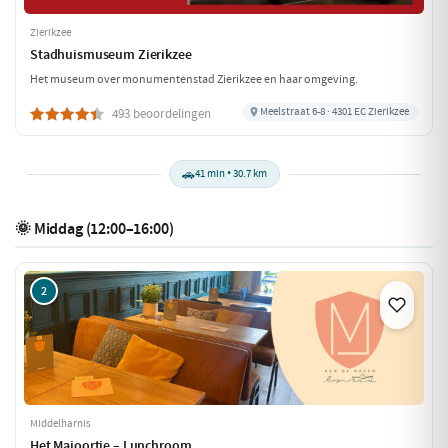
Zierikzee
Stadhuismuseum Zierikzee
Het museum over monumentenstad Zierikzee en haar omgeving.
Meelstraat 6-8 · 4301 EC Zierikzee
493 beoordelingen
🚗
41 min • 30.7 km
🌞 Middag (12:00–16:00)
2
Middelharnis
Het Majoortje – Lunchroom