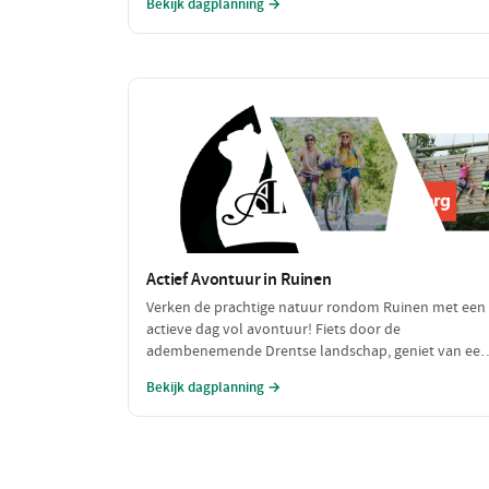
Bekijk dagplanning →
herinneringen willen maken!
Actief Avontuur in Ruinen
Verken de prachtige natuur rondom Ruinen met een
actieve dag vol avontuur! Fiets door de
adembenemende Drentse landschap, geniet van een
spannende activiteit en sluit de dag af met een
Bekijk dagplanning →
heerlijke maaltijd. Perfect voor avontuurlijke zielen!