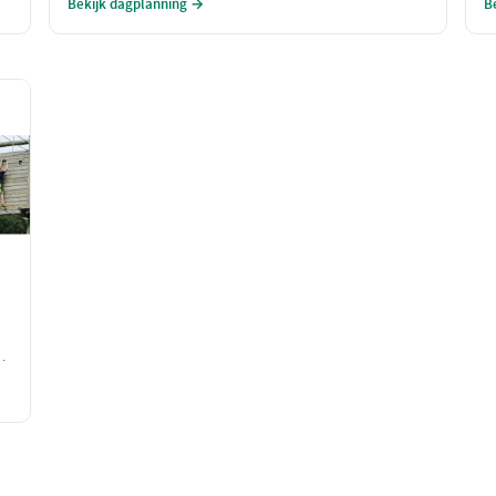
Bekijk dagplanning →
B
naar verbinding en verwondering.
g
l
w
b