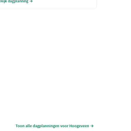
ekijk dagplanning →
elegenheid om jezelf en je dierbaren in de watten te
eggen. Geniet van een heerlijke lunch, een zalige
ellness ervaring en een verfijnd diner in een
etoverende omgeving.
Toon alle dagplanningen voor Hoogeveen →