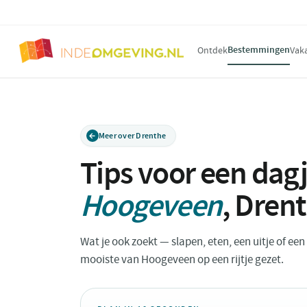
Bestemmingen
Ontdek
Vak
Meer over Drenthe
Tips voor een dagj
Hoogeveen
,
Dren
Wat je ook zoekt — slapen, eten, een uitje of ee
mooiste van Hoogeveen op een rijtje gezet.