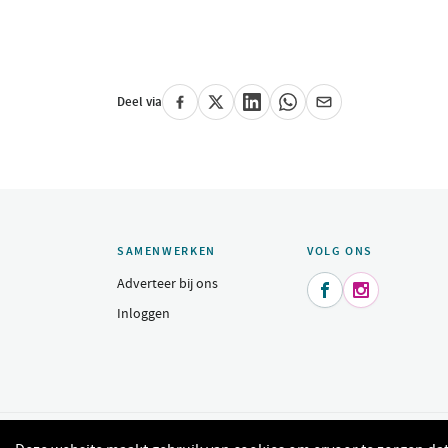
Deel via
SAMENWERKEN
VOLG ONS
Adverteer bij ons


Inloggen
© 2015 - 2026 Indeomgeving.nl - Dagje uit, heerlijk uit eten, sh