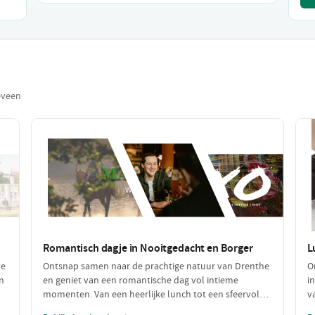
eveen
Romantisch dagje in Nooitgedacht en Borger
L
ve
Ontsnap samen naar de prachtige natuur van Drenthe
O
n
en geniet van een romantische dag vol intieme
i
momenten. Van een heerlijke lunch tot een sfeervol
v
diner, deze dag is perfect voor koppels die op zoek zijn
w