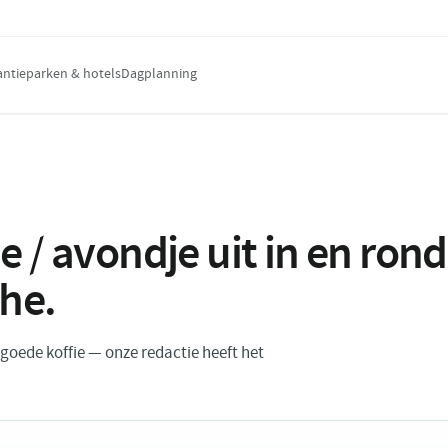
antieparken & hotels
Dagplanning
e / avondje uit in en ro
the
.
n goede koffie — onze redactie heeft het