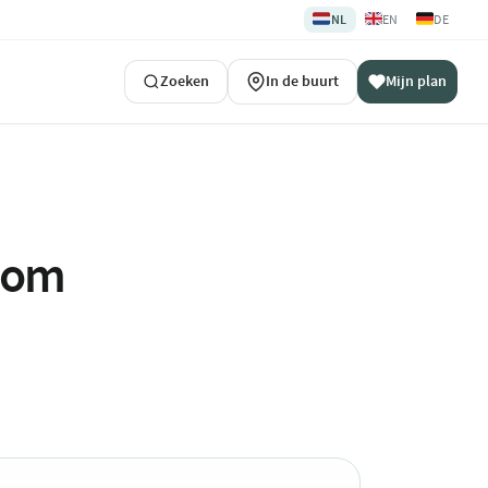
🇳🇱
🇬🇧
🇩🇪
NL
EN
DE
Zoeken
In de buurt
Mijn plan
ndom