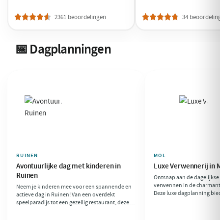
2361 beoordelingen
34 beoordelin
📅 Dagplanningen
RUINEN
MOL
Avontuurlijke dag met kinderen in
Luxe Verwennerij in 
Ruinen
Ontsnap aan de dagelijkse 
verwennen in de charmant
Neem je kinderen mee voor een spannende en
Deze luxe dagplanning bied
actieve dag in Ruinen! Van een overdekt
combinatie van culinaire 
speelparadijs tot een gezellig restaurant, deze
ontspanning, ideaal voor e
dag zit vol plezier en avontuur. Perfect voor
Maak het jezelf gemakkelijk
gezinnen die samen herinneringen willen