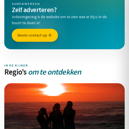
SAMENWERKEN
Zelf adverteren?
Indeomgeving is de website om te zien wat er bij u in de
buurt te doen is!
Neem contact op
IN DE KIJKER
Regio's
om te ontdekken