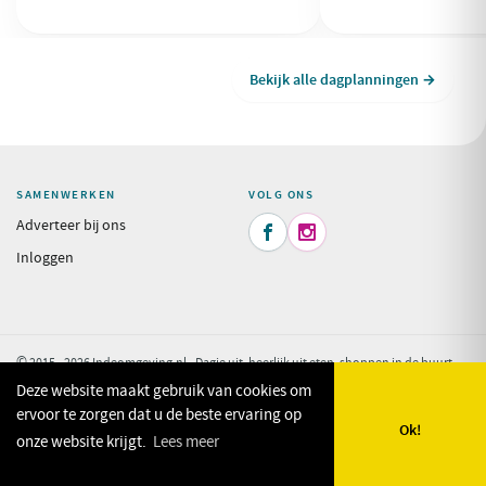
luxe ervaring naar de ande
maken!
Bekijk alle dagplanningen →
SAMENWERKEN
VOLG ONS
Adverteer bij ons


Inloggen
© 2015 - 2026 Indeomgeving.nl - Dagje uit, heerlijk uit eten, shoppen in de buurt
van uw vakantiepark.
Privacy Policy
Deze website maakt gebruik van cookies om
ervoor te zorgen dat u de beste ervaring op
Ok!
onze website krijgt.
Lees meer
🗺️
🔎
✨
❤️
Kaart
Zoeken
Plan mijn dag
Favorieten