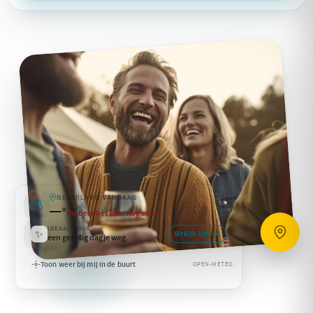
NEDERLAND
·
VANDAAG
⛅
—
°
Probeer het later nog eens.
IDEAAL VOOR
✨
Bekijk tips
een gezellig dagje weg
Toon weer bij mij in de buurt
OPEN-METEO