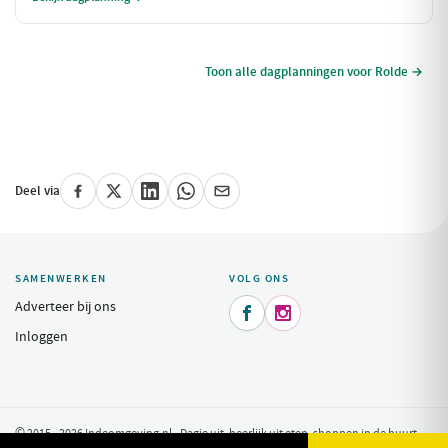
Toon alle dagplanningen voor Rolde →
Deel via
SAMENWERKEN
VOLG ONS
Adverteer bij ons


Inloggen
© 2015 - 2026 Indeomgeving.nl - Dagje uit, heerlijk uit eten, shoppen in de buurt