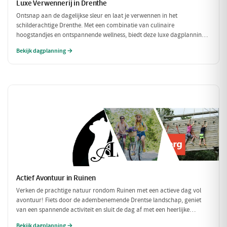
Luxe Verwennerij in Drenthe
Ontsnap aan de dagelijkse sleur en laat je verwennen in het
schilderachtige Drenthe. Met een combinatie van culinaire
hoogstandjes en ontspannende wellness, biedt deze luxe dagplanning
de perfecte gelegenheid om jezelf en je dierbaren in de watten te
Bekijk dagplanning →
leggen. Geniet van een heerlijke lunch, een zalige wellness ervaring en
een verfijnd diner in een betoverende omgeving.
Actief Avontuur in Ruinen
Verken de prachtige natuur rondom Ruinen met een actieve dag vol
avontuur! Fiets door de adembenemende Drentse landschap, geniet
van een spannende activiteit en sluit de dag af met een heerlijke
maaltijd. Perfect voor avontuurlijke zielen!
Bekijk dagplanning →