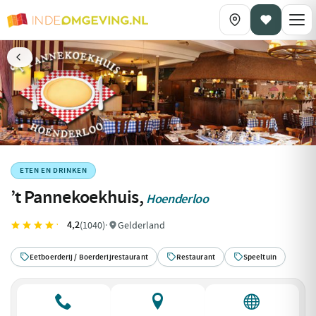
ETEN EN DRINKEN
’t Pannekoekhuis,
Hoenderloo
4,2
(1040)
·
Gelderland
Eetboerderij / Boerderijrestaurant
Restaurant
Speeltuin