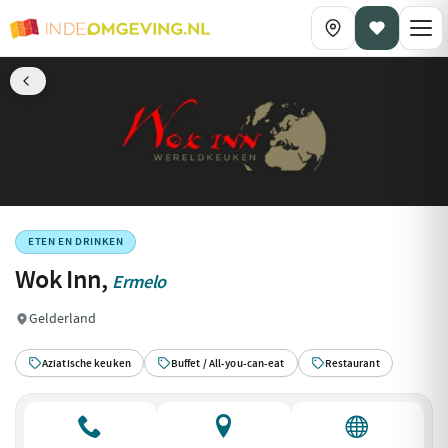
ETEN EN DRINKEN
Wok Inn,
Ermelo
Gelderland
Aziatische keuken
Buffet / All-you-can-eat
Restaurant