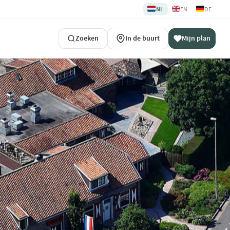
🇳🇱
🇬🇧
🇩🇪
NL
EN
DE
Zoeken
In de buurt
Mijn plan