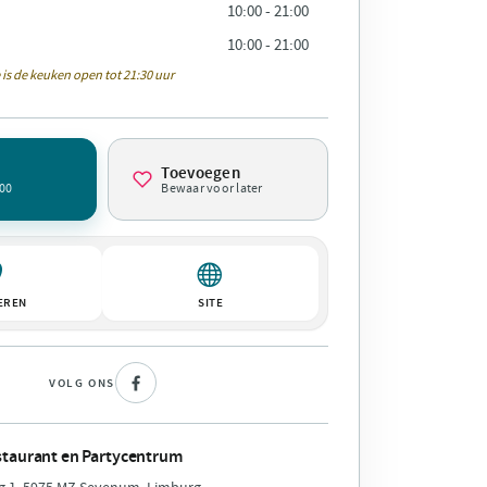
10:00 - 21:00
10:00 - 21:00
 is de keuken open tot 21:30 uur
Toevoegen
00
Bewaar voor later
EREN
SITE
VOLG ONS
staurant en Partycentrum
 1, 5975 MZ Sevenum, Limburg