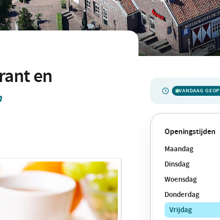
rant en
VANDAAG GEO
m
Openingstijden
Maandag
Dinsdag
Woensdag
Donderdag
Vrijdag