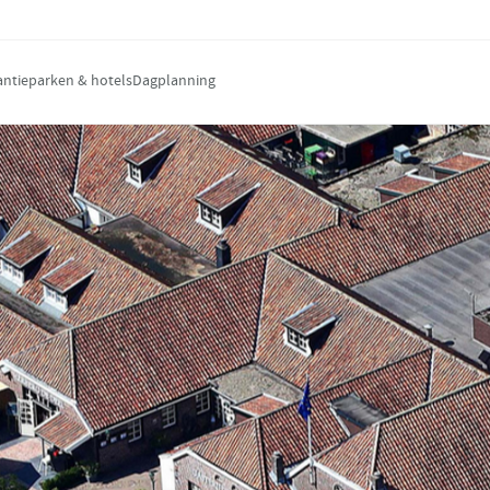
antieparken & hotels
Dagplanning