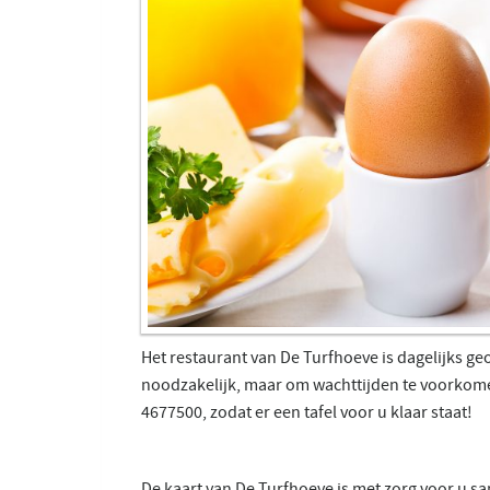
Het restaurant van De Turfhoeve is dagelijks ge
noodzakelijk, maar om wachttijden te voorkomen
4677500, zodat er een tafel voor u klaar staat!
De kaart van De Turfhoeve is met zorg voor u s