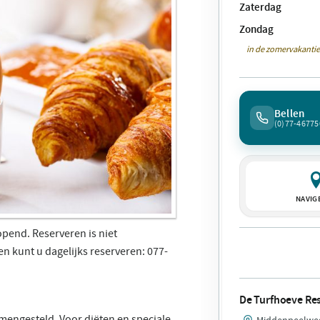
Zaterdag
Zondag
in de zomervakantie
Bellen
(0)77-46775
NAVIG
opend. Reserveren is niet
 kunt u dagelijks reserveren: 077-
De Turfhoeve Re
amengesteld. Voor diëten en speciale
Middenpeelweg