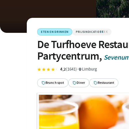
€€
€€€€
ETEN EN DRINKEN
De Turfhoeve Restau
Partycentrum,
Sevenu
4,2
(1641)
·
Limburg
Brunch spot
Diner
Restaurant