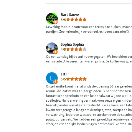
Bart Sauve
5/5
Geweldig mooie locatie voor een terrasje te pikken, maar
partijen. Zeer vriendelijk personeel, echt een aanrader👌
Sophia Sophia
4/5
Op een zondag bij de turfhoeve gegeten. We bestelden ee
een salade. Alle gerechten waren prima. De koffie was goe
Liz P
5/5
Onze familie komt hier al sinds de opening 50 jaar gelede
reünie, de laatste was 13 jaar geleden. Ik herinner me zo’n
fantastische speeltuin en een kelder alwaar wij ons als 
spelletjes. Nu is er weinig vermaak voor onze eigen kinder
bezoek, verder was alles fantastisch! Er was zowel een taf
kwam zeer geregeld langs om drankjes, eten, toetjes en k
verwachting, iedereen was zeer te spreken over de salad
patat, burgers etc. We hadden een geweldige reünie waa
sfeer, de vriendelijke bediening en het smakelijke eten. Dan