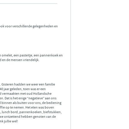
 ook voor verschillende gelegenheden en
n omelet, een pasteitje, een pannenkoek en
d en de mensen vriendelijk.
n. Gisteren hadden we weer een familie
 40 jaar geleden, toen was er een
kind vermaakten met oud Hollandsche
en. Dat is het enige “negatieve” aan ons
el binnen als buiten voor ons, de bediening
offie op te nemen. Het eten was boven
es, lunch bord, pannenkoeken, biefstukken,
r we ontzettend hebben genoten van de
k jullie wel!