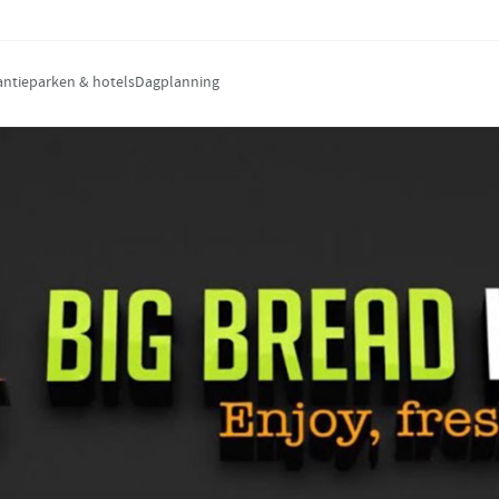
antieparken & hotels
Dagplanning