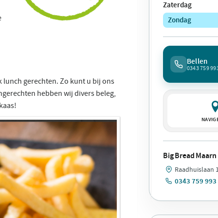
Zaterdag
e
Zondag
Bellen
0343 759 99
 lunch gerechten. Zo kunt u bij ons
chgerechten hebben wij divers beleg,
kaas!
NAVIG
Big Bread Maarn
Raadhuislaan 1
0343 759 993