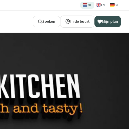
🇳🇱
🇬🇧
🇩🇪
NL
EN
DE
Zoeken
In de buurt
Mijn plan