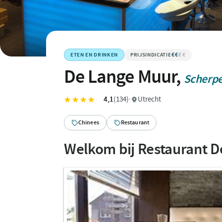
€€
€€€€
ETEN EN DRINKEN
De Lange Muur,
Scherpe
4,1
(134)
·
Utrecht
Chinees
Restaurant
Welkom bij Restaurant D