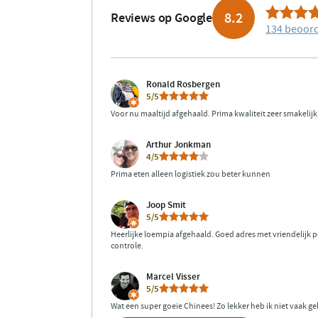
8.2
Reviews op Google
134 beoor
Ronald Rosbergen
5/5
Voor nu maaltijd afgehaald. Prima kwaliteit zeer smakelijk
Arthur Jonkman
4/5
Prima eten alleen logistiek zou beter kunnen
Joop Smit
5/5
Heerlijke loempia afgehaald. Goed adres met vriendelijk 
controle.
Marcel Visser
5/5
Wat een super goeie Chinees! Zo lekker heb ik niet vaak g