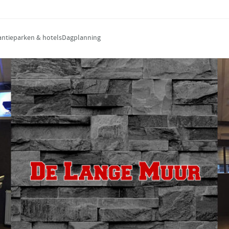
antieparken & hotels
Dagplanning