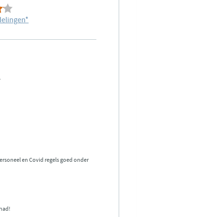
delingen
*
.
personeel en Covid regels goed onder
ehad!