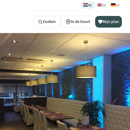
🇳🇱
🇬🇧
🇩🇪
NL
EN
DE
Zoeken
In de buurt
Mijn plan