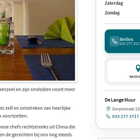
Zaterdag
Zondag
Bellen
033 277 371
NAVIG
penzeel en zijn sindsdien nooit meer
De Lange Muur
ats zelf en omstreken van heerlijke
Dorpsstraat 23
k voortzetten.
033 277 3717
se chefs rechtstreeks uit China die
en de gerechten bij ons nog steeds