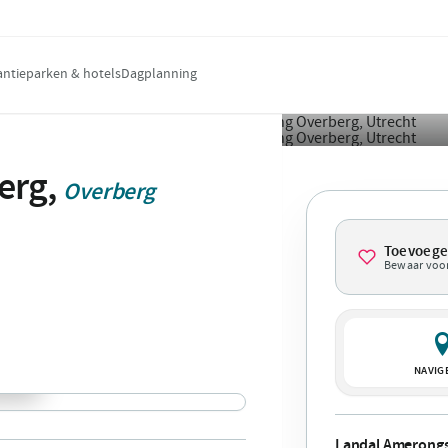
antieparken & hotels
Dagplanning
erg,
Overberg
Toevoeg
Bewaar voor
NAVIG
Landal Amerongs