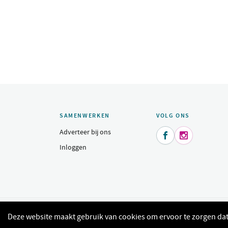
SAMENWERKEN
VOLG ONS
Adverteer bij ons


Inloggen
© 2015 - 2026 Indeomgeving.nl - Dagje uit, heerlijk uit eten, sh
Deze website maakt gebruik van cookies om ervoor te zorgen dat 