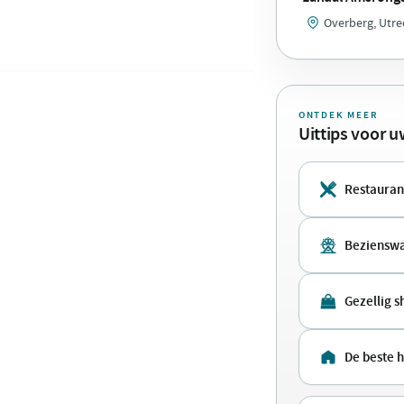
Overberg, Utre
ONTDEK MEER
Uittips voor 
Restauran
Beziensw
Gezellig 
De beste 