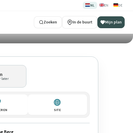
🇳🇱
🇬🇧
🇩🇪
NL
EN
DE
Zoeken
In de buurt
Mijn plan
en
 later
EREN
SITE
e Berg