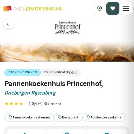
€€
€€€€
ETEN EN DRINKEN
Pannenkoekenhuis Princenhof,
Driebergen-Rijsenburg
4,0
(535)
·
Utrecht
Pannenkoekenrestaurant
Restaurant
Rolstoeltoegankelijk