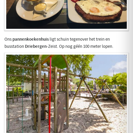
Ons
pannenkoekenhuis
ligt schuin tegenover het trein en
busstation
Driebergen
-Zeist. Op nog géén 100 meter lopen.