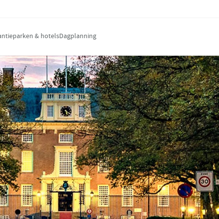
antieparken & hotels
Dagplanning