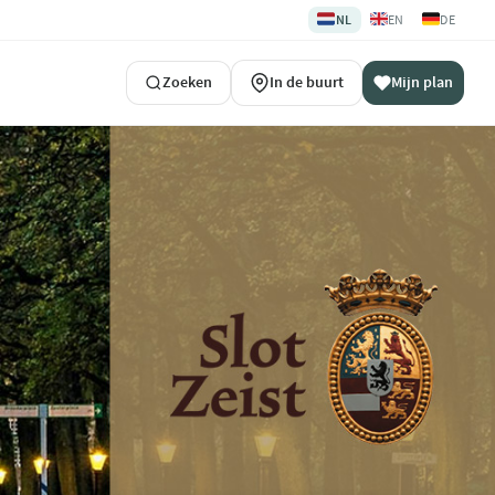
🇳🇱
🇬🇧
🇩🇪
NL
EN
DE
Zoeken
In de buurt
Mijn plan