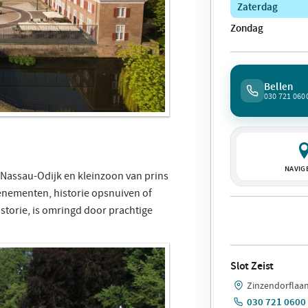
Zaterdag
Zondag
Bellen
030 721 060
NAVIG
n Nassau-Odijk en kleinzoon van prins
venementen, historie opsnuiven of
istorie, is omringd door prachtige
Slot Zeist
Zinzendorflaan 
030 721 0600