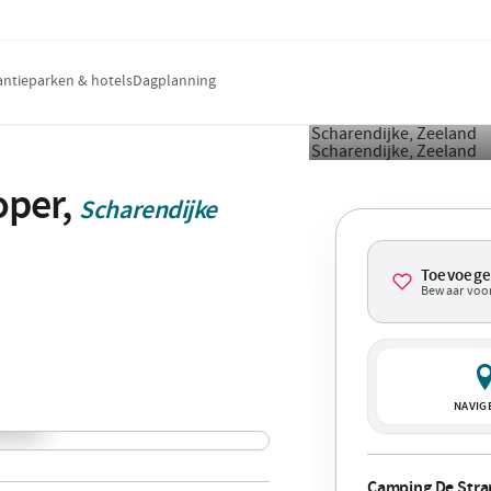
antieparken & hotels
Dagplanning
oper,
Scharendijke
Toevoeg
Bewaar voor
NAVIG
Camping De Stra