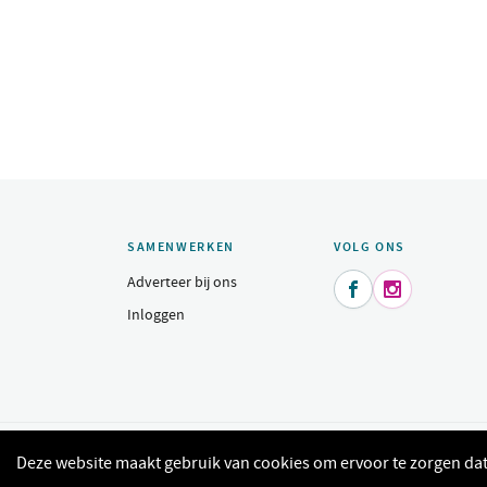
SAMENWERKEN
VOLG ONS
Adverteer bij ons


Inloggen
© 2015 - 2026 Indeomgeving.nl - Dagje uit, heerlijk uit eten, sh
Deze website maakt gebruik van cookies om ervoor te zorgen dat 