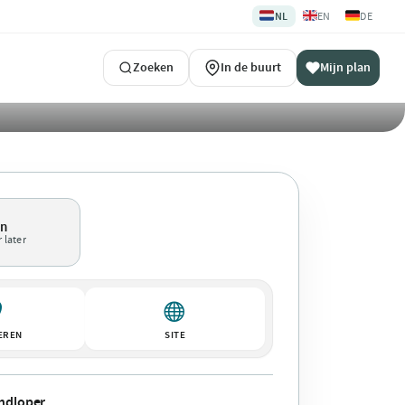
🇳🇱
🇬🇧
🇩🇪
NL
EN
DE
Zoeken
In de buurt
Mijn plan
en
 later
EREN
SITE
ndloper