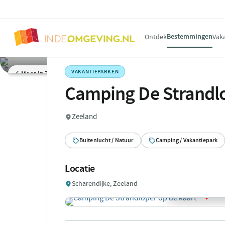
Bestemmingen
Ontdek
Vak
VAKANTIEPARKEN
Meer in Zeeland
Camping De Strandl
Zeeland
Buitenlucht / Natuur
Camping / Vakantiepark
Locatie
Scharendijke, Zeeland