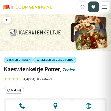
ETEN EN DRINKEN
WINKELEN EN VERZORGING
Kaeswienkeltje Potter,
Tholen
4,4
(354)
·
Zeeland
Bakkerij