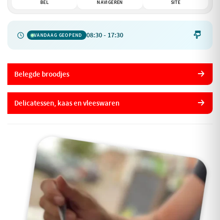
BEL
NAVIGEREN
SITE
08:30 - 17:30

VANDAAG GEOPEND
Belegde broodjes
Delicatessen, kaas en vleeswaren