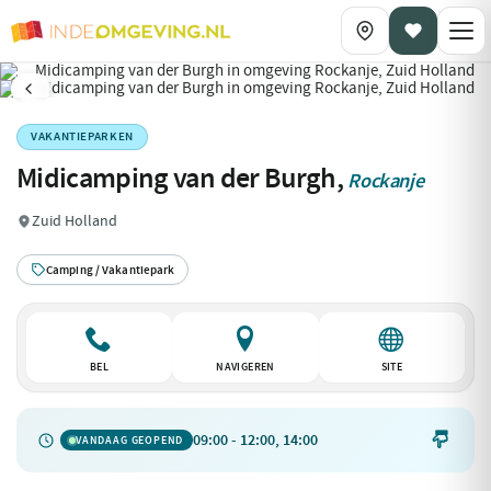
VAKANTIEPARKEN
Midicamping van der Burgh,
Rockanje
Zuid Holland
Camping / Vakantiepark
BEL
NAVIGEREN
SITE
09:00 - 12:00, 14:00

VANDAAG GEOPEND