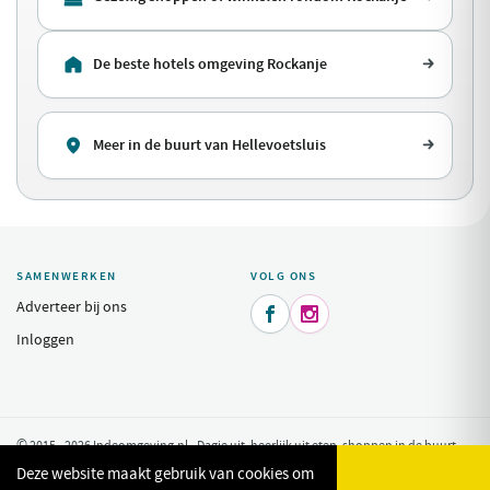
De beste hotels omgeving Rockanje
Meer in de buurt van Hellevoetsluis
SAMENWERKEN
VOLG ONS
Adverteer bij ons


Inloggen
© 2015 - 2026 Indeomgeving.nl - Dagje uit, heerlijk uit eten, shoppen in de buurt
van uw vakantiepark.
Privacy Policy
Deze website maakt gebruik van cookies om