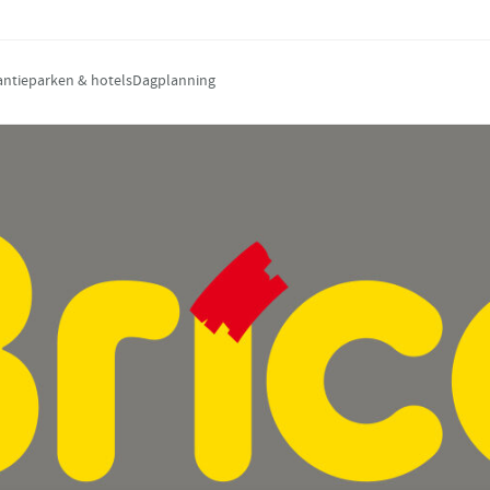
antieparken & hotels
Dagplanning