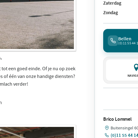
Zaterdag
Zondag
Bellen
(0)11 55 44 
.
 tot een goed einde. Of je nu op zoek
es of één van onze handige diensten?
NAVIG
mlach verder!
n
Brico Lommel
Buitensingel 6
(0)11 55 44 1