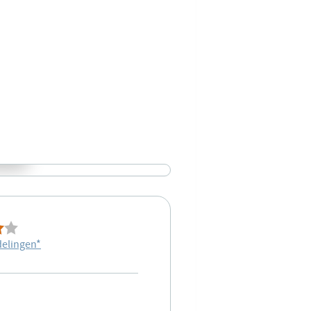
delingen
*