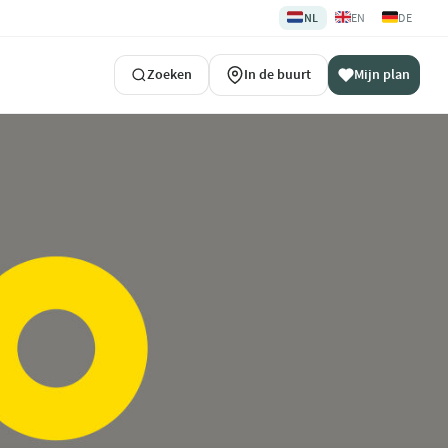
🇳🇱
🇬🇧
🇩🇪
NL
EN
DE
Zoeken
In de buurt
Mijn plan