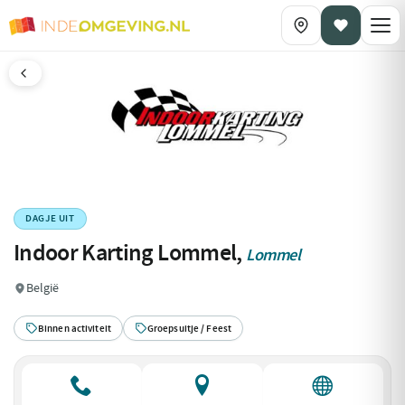
DAGJE UIT
Indoor Karting Lommel,
Lommel
België
Binnen activiteit
Groepsuitje / Feest