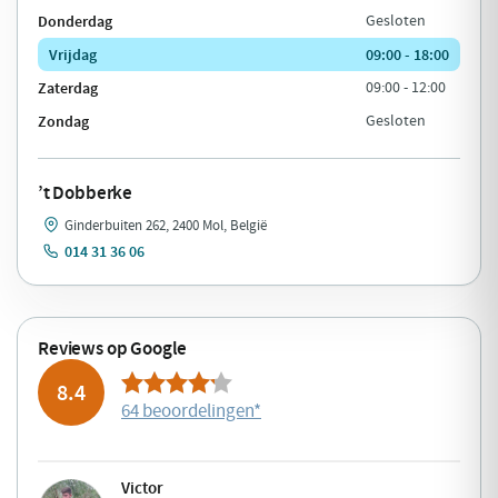
Donderdag
Gesloten
Vrijdag
09:00 - 18:00
Zaterdag
09:00 - 12:00
Zondag
Gesloten
’t Dobberke
Ginderbuiten 262, 2400 Mol, België
014 31 36 06
Reviews op Google
8.4
64 beoordelingen
*
Victor