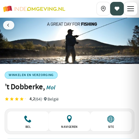
WINKELEN EN VERZORGING
’t Dobberke,
Mol
4,2
(64)
·
België
BEL
NAVIGEREN
SITE