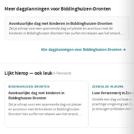
Meer dagplanningen voor Biddinghuizen-Dronten
Avontuurlijke dag met kinderen in Biddinghuizen-Dronten
Zet je schrap voor een spannende dag vol plezier en avontuur met de
kinderen in Biddinghuizen-Dronten! Van surfen tot relaxen aan het strand,
deze dagplanning zorgt ervoor dat zowel ouders als kinderen volop kunnen
genieten van alles wat deze regio te bieden heeft. Maak je klaar voor een
onvergetelijke dag!
Alle dagplanningen voor Biddinghuizen-Dronten →
Lijkt hierop — ook leuk
in Flevoland
BIDDINGHUIZEN-DRONTEN
ZEEWOLDE-NIJKERK
Avontuurlijke dag met kinderen in
Luxe Verwennerij in Zee
Biddinghuizen-Dronten
Ontdek een dag vol luxe en 
prachtige omgeving van Zee
Zet je schrap voor een spannende dag vol plezier
je zintuigen prikkelen met
en avontuur met de kinderen in Biddinghuizen-
lunch en geniet van een on
Dronten! Van surfen tot relaxen aan het strand,
Deze dag is perfect om jezel
deze dagplanning zorgt ervoor dat zowel ouders
en comfort.
als kinderen volop kunnen genieten van alles wat
deze regio te bieden heeft. Maak je klaar voor een
onvergetelijke dag!