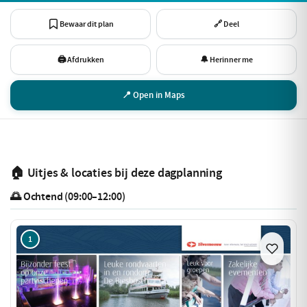
Bewaar dit plan
🔗 Deel
🖨 Afdrukken
🔔 Herinner me
📍 Open in Maps
🏠 Uitjes & locaties bij deze dagplanning
🌅 Ochtend (09:00–12:00)
1