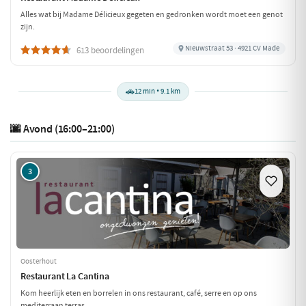
Alles wat bij Madame Délicieux gegeten en gedronken wordt moet een genot
zijn.
Nieuwstraat 53 · 4921 CV Made
613 beoordelingen
🚗
12 min • 9.1 km
🌆 Avond (16:00–21:00)
3
Oosterhout
Restaurant La Cantina
Kom heerlijk eten en borrelen in ons restaurant, café, serre en op ons
mediterraan terras.