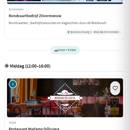
Drimmelen
Rondvaartbedrijf Zilvermeeuw
Rondvaarten, (bedrijfs)excursies en dagtochten door de Biesbosch
Biesboschweg 2 · 4924 BB Drimmelen
🚗
8 min • 5.9 km
🌞 Middag (12:00–16:00)
2
Made
Restaurant Madame Délicieux