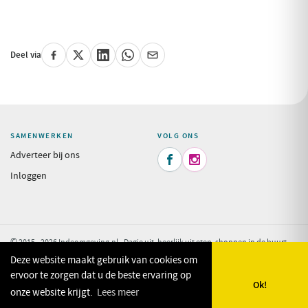
Deel via
SAMENWERKEN
VOLG ONS
Adverteer bij ons


Inloggen
© 2015 - 2026 Indeomgeving.nl - Dagje uit, heerlijk uit eten, shoppen in de buurt
van uw vakantiepark.
Privacy Policy
Deze website maakt gebruik van cookies om
ervoor te zorgen dat u de beste ervaring op
Ok!
onze website krijgt.
Lees meer
🗺️
🔎
✨
❤️