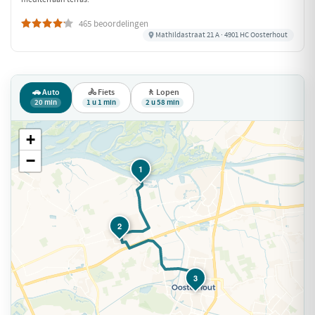
465 beoordelingen
Mathildastraat 21 A · 4901 HC Oosterhout
🚗 Auto
🚴 Fiets
🚶 Lopen
20 min
1 u 1 min
2 u 58 min
+
−
1
2
3