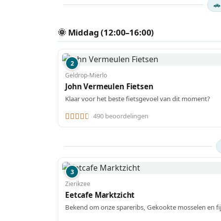
🚗
🌞 Middag (12:00–16:00)
2
Geldrop-Mierlo
John Vermeulen Fietsen
Klaar voor het beste fietsgevoel van dit moment?
490 beoordelingen
3
Zierikzee
Eetcafe Marktzicht
Bekend om onze spareribs, Gekookte mosselen en fij