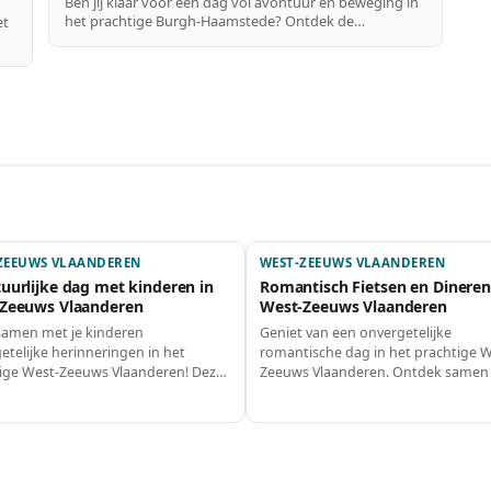
Ben jij klaar voor een dag vol avontuur en beweging in
het prachtige Burgh-Haamstede? Ontdek de
et
schitterende natuur op de fiets, geniet van spannende
watersporten en sluit je actieve dag af met een
smakelijke maaltijd. Dit is dé dag voor de echte
g
avonturiers!
an
ZEEUWS VLAANDEREN
WEST-ZEEUWS VLAANDEREN
uurlijke dag met kinderen in
Romantisch Fietsen en Dineren
Zeeuws Vlaanderen
West-Zeeuws Vlaanderen
amen met je kinderen
Geniet van een onvergetelijke
etelijke herinneringen in het
romantische dag in het prachtige W
ige West-Zeeuws Vlaanderen! Deze
Zeeuws Vlaanderen. Ontdek samen
t boordevol avontuur, speelplezier
mooie natuur op de fiets, laat je ve
ker eten, perfect voor een gezin dat
door de culinaire hoogstandjes en 
wil genieten. Van een spannende
van intieme momenten aan zee. Dit 
ocht op de boerderij tot een
perfecte combinatie van ontspanni
jke maaltijd: dit wordt een dag om
romantiek!
 vergeten!