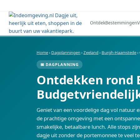
Ontdek
Bestemmingen
V
Home
›
Dagplanningen
›
Zeeland
›
Burgh-Haamstede
›
📅 DAGPLANNING
Ontdekken rond 
Budgetvriendelij
Geniet van een voordelige dag vol natuur
de prachtige omgeving met een ontspannen 
smakelijke, betaalbare lunch. Alle stops zij
dagje uit zonder de portemonnee te veel te