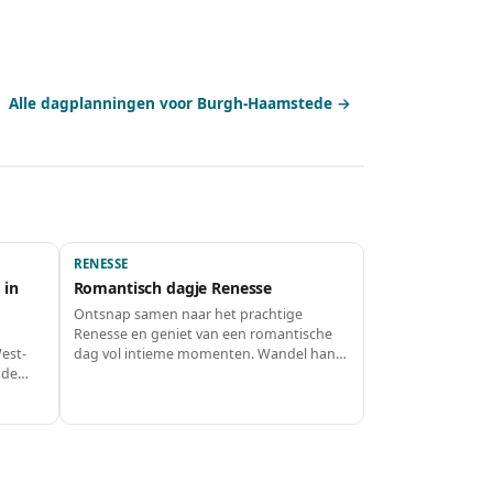
Alle dagplanningen voor Burgh-Haamstede →
RENESSE
 in
Romantisch dagje Renesse
Ontsnap samen naar het prachtige
Renesse en geniet van een romantische
est-
dag vol intieme momenten. Wandel hand
 de
in hand over het strand, geniet van een
rrassen
heerlijke lunch en sluit de dag af met een
geniet
sfeervol diner in een charmant restaurant.
is de
Perfect voor koppels die elkaar willen
ng en
verwennen!