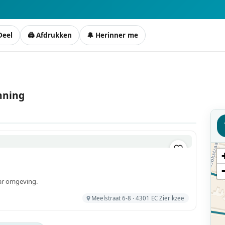
Deel
🖨 Afdrukken
🔔 Herinner me
anning
ar omgeving.
Meelstraat 6-8 · 4301 EC Zierikzee