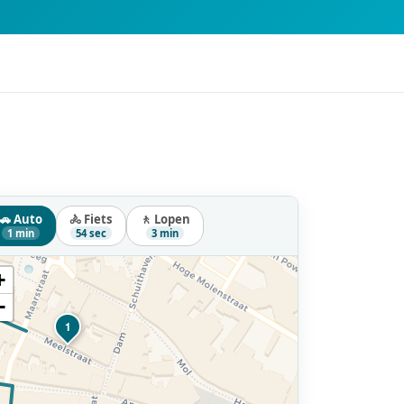
🚗 Auto
🚴 Fiets
🚶 Lopen
1 min
54 sec
3 min
+
−
1