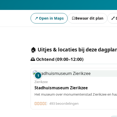
📍 Open in Maps
Bewaar dit plan
🔗 
🏠 Uitjes & locaties bij deze dagpl
🌅 Ochtend (09:00–12:00)
1
Zierikzee
Stadhuismuseum Zierikzee
Het museum over monumentenstad Zierikzee en ha
493 beoordelingen