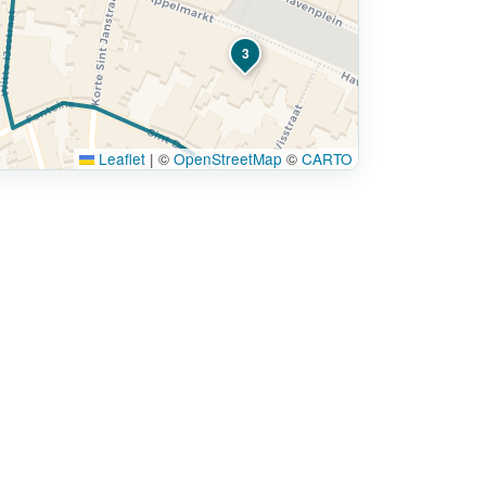
3
Leaflet
|
©
OpenStreetMap
©
CARTO