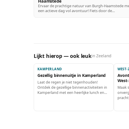
Haamstede
Ervaar de prachtige natuur van Burgh-Haamstede m
een actieve dag vol avontuur! Fiets door de
schilderachtige omgeving, geniet van het strand en
laad jezelf op met heerlijke pannenkoeken na een da
vol bewegen. Deze dag is perfect voor iedereen die v
een sportieve uitdaging houdt!
Lijkt hierop — ook leuk
in Zeeland
KAMPERLAND
WEST-
Gezellig binnenuitje in Kamperland
Avont
West-
Laat de regen je niet tegenhouden!
Ontdek de gezellige binnenactiviteiten in
Maak s
Kamperland met een heerlijke lunch en
onverg
een culturele ervaring. Perfect voor een
pracht
dagje uit met slecht weer, waar je warm en
dag zi
comfortabel kunt genieten!
en lek
samen 
speurt
heerli
niet te