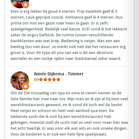
Eten is erg lekker bij goud.4 sterren. Prijs kwaliteit geef ik 5
sterren, Leuk geprijsd vooral. Ambiance geef ik 4 sterren. Dus
prima om met een gezin naar heen te gaan. Er is zelfs
speelgelegenheid. Redelijk veel keuze. Grill vond ik het lekkerst
zeker de angus biefstuk. De ruimte tussen verschillende
bankklanten was wat krap. Bediening is netjes. Was een aan
bieding dus niet duur. Je merkt ook niet dat het restaurant erg
groot is. Voor dit type all you can eat is dit een absolute
aanrader en een stukje rijden naar Stadskanaal zeker waard.
Aimée Dijkema - Timmer
5/5
Om de 53e trouwdag van opa en oma te vieren namen ze de
hele familie hier mee naar toe. Mijn man en ik zijn al bij best veel
wereldrestaurants geweest, en ik vond dit toch wel de beste!
Heel netjes en schoon en heel veel aanbod qua eten. De
lekkerste sushi die ik ooit bij een wereldrestaurant heb
gekregen, meestal stelt de sushi niet zo veel voor maar hier was
het echt heerlijk. Er was voor elk wat wils en ook unieke dingen.
Voor de kinderen is er ook een hele fijne speelplaats.