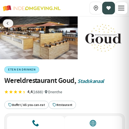
ETEN EN DRINKEN
Wereldrestaurant Goud,
Stadskanaal
4,4
(1688)
·
Drenthe
Buffet / All-you-can-eat
Restaurant