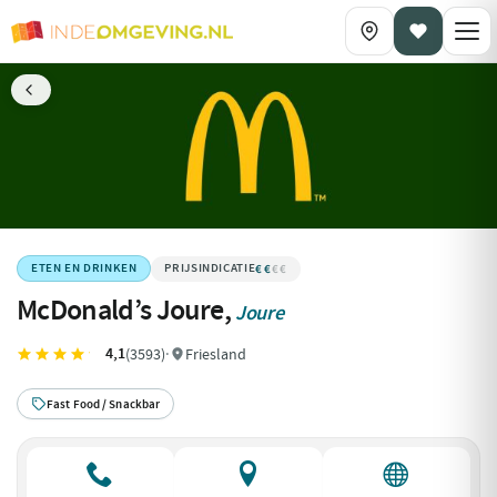
€€
€€€€
ETEN EN DRINKEN
McDonald’s Joure,
Joure
4,1
(3593)
·
Friesland
Fast Food / Snackbar