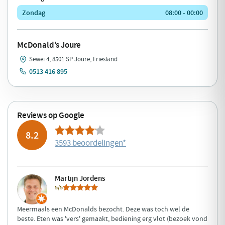
Zondag
08:00 - 00:00
McDonald’s Joure
Sewei 4, 8501 SP Joure, Friesland
0513 416 895
Reviews op Google
8.2
3593 beoordelingen
*
Martijn Jordens
5/5
Meermaals een McDonalds bezocht. Deze was toch wel de
beste. Eten was 'vers' gemaakt, bediening erg vlot (bezoek vond