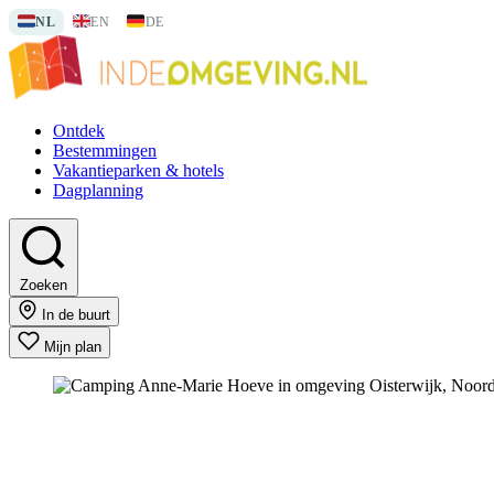
🇳🇱
🇬🇧
🇩🇪
NL
EN
DE
Ontdek
Bestemmingen
Vakantieparken & hotels
Dagplanning
Zoeken
In de buurt
Mijn plan