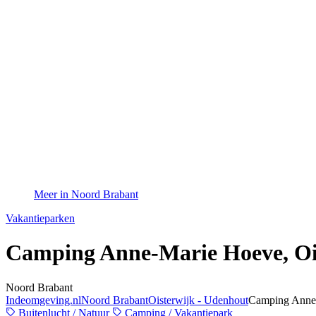
Meer in Noord Brabant
Vakantieparken
Camping Anne-Marie Hoeve,
Oi
Noord Brabant
Indeomgeving.nl
Noord Brabant
Oisterwijk - Udenhout
Camping Anne
Buitenlucht / Natuur
Camping / Vakantiepark