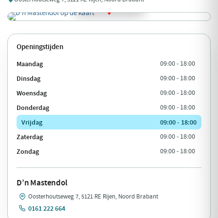
Openingstijden
Maandag
09:00 - 18:00
Dinsdag
09:00 - 18:00
Woensdag
09:00 - 18:00
Donderdag
09:00 - 18:00
Vrijdag
09:00 - 18:00
Zaterdag
09:00 - 18:00
Zondag
09:00 - 18:00
D’n Mastendol
Oosterhoutseweg 7, 5121 RE Rijen, Noord Brabant
0161 222 664