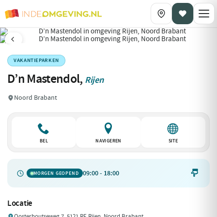
VAKANTIEPARKEN
D’n Mastendol,
Rijen
Noord Brabant
BEL
NAVIGEREN
SITE
09:00 - 18:00

MORGEN GEOPEND
Locatie
Oosterhoutseweg 7, 5121 RE Rijen, Noord Brabant