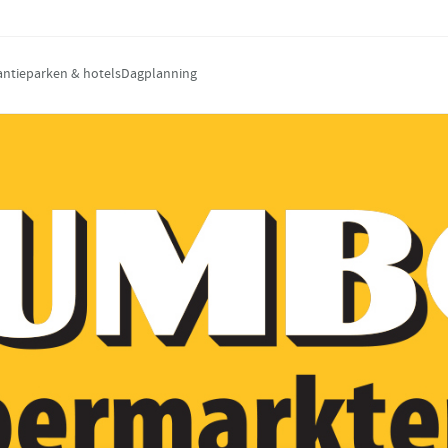
antieparken & hotels
Dagplanning