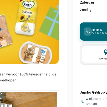
Zaterdag
Zondag
Bellen
040 280 284
NAVIG
gaan we voor 100% tevredenheid: de
 goedkoper.
Jumbo Geldrop 
Winkelcentrum 
Brabant