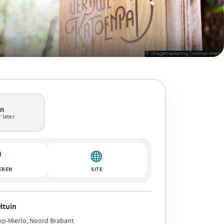
en
 later
EREN
SITE
ltuin
op-Mierlo, Noord Brabant