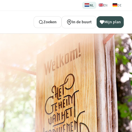
🇳🇱
🇬🇧
🇩🇪
NL
EN
DE
Zoeken
In de buurt
Mijn plan