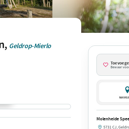
n,
Geldrop-Mierlo
Toevoeg
Bewaar voor
NAVIG
Molenheide Spee
5731 CJ, Geldr