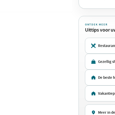
ONTDEK MEER
Uittips voor 
Restauran
Gezellig 
De beste 
Vakantiep
Meer in de