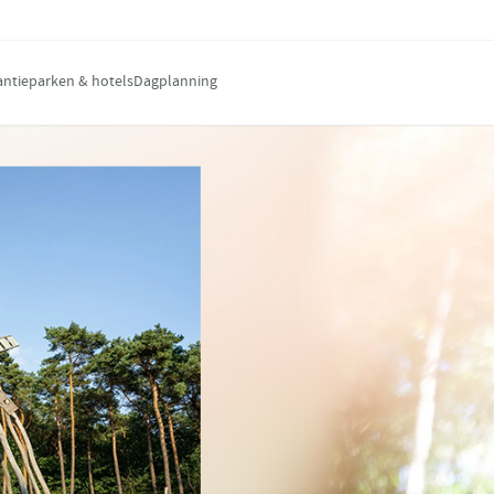
antieparken & hotels
Dagplanning