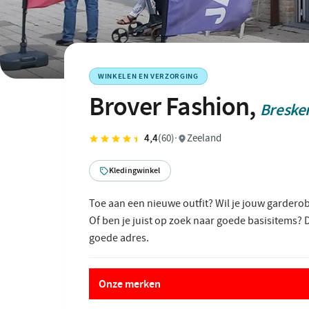
WINKELEN EN VERZORGING
Brover Fashion,
Breske
4,4
(60)
·
Zeeland
Kledingwinkel
Toe aan een nieuwe outfit? Wil je jouw garder
Of ben je juist op zoek naar goede basisitems? 
goede adres.
Onze merken