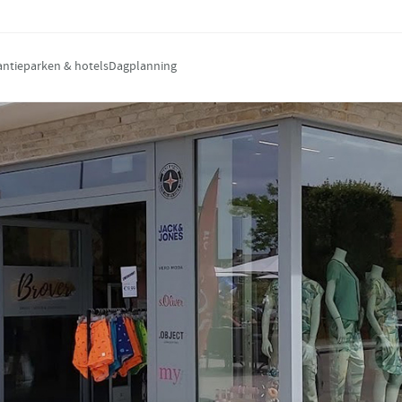
antieparken & hotels
Dagplanning