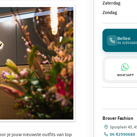
Zaterdag
Zondag
Bellen
06 4299068
WHATSAPP
Brover Fashion
Spuiplein 45, 
06 42990680
oor je jouw nieuwste outfits van top