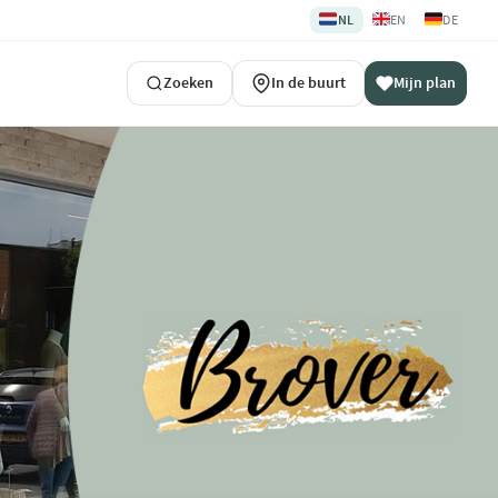
🇳🇱
🇬🇧
🇩🇪
NL
EN
DE
Zoeken
In de buurt
Mijn plan