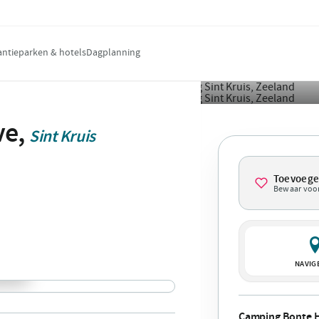
antieparken & hotels
Dagplanning
ve,
Sint Kruis
Toevoeg
Bewaar voor
NAVIG
Camping Bonte 