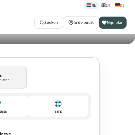
🇳🇱
🇬🇧
🇩🇪
NL
EN
DE
Zoeken
In de buurt
Mijn plan
en
 later
EREN
SITE
Hoeve