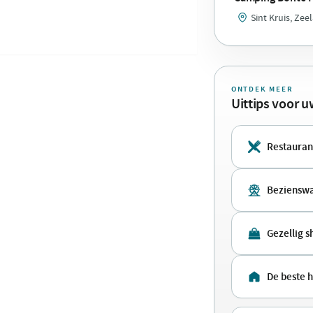
Sint Kruis, Zee
ONTDEK MEER
Uittips voor 
Restaurant
Bezienswa
Gezellig 
De beste h