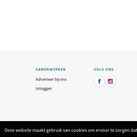
SAMENWERKEN
VOLG ONS
Adverteer bij ons


Inloggen
© 2015 - 2026 Indeomgeving.nl - Dagje uit, heerlijk uit eten, sh
Deze website maakt gebruik van cookies om ervoor te zorgen dat 