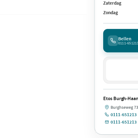
Zaterdag
Zondag
Bellen
0111-65121
Etos Burgh-Haa
Burghseweg 73
0111-651213
0111-651213