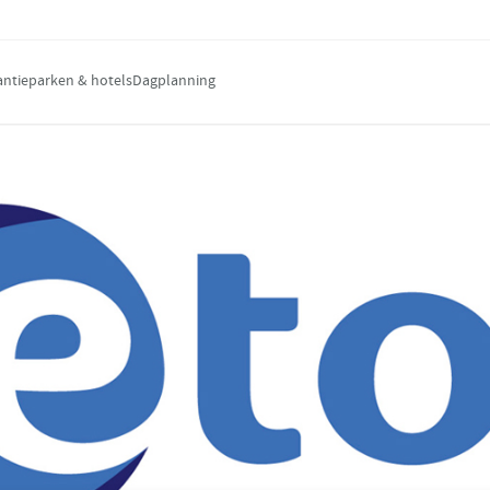
antieparken & hotels
Dagplanning