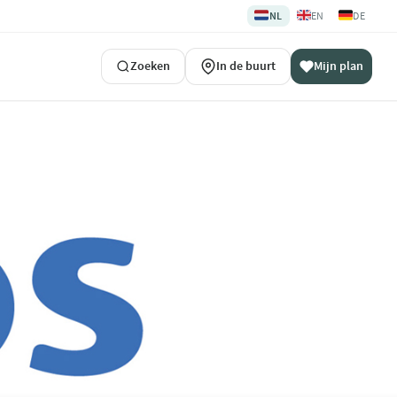
🇳🇱
🇬🇧
🇩🇪
NL
EN
DE
Zoeken
In de buurt
Mijn plan