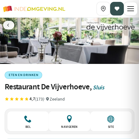
ETEN EN DRINKEN
Restaurant De Vijverhoeve,
Sluis
4,7
(173)
·
Zeeland
BEL
NAVIGEREN
SITE