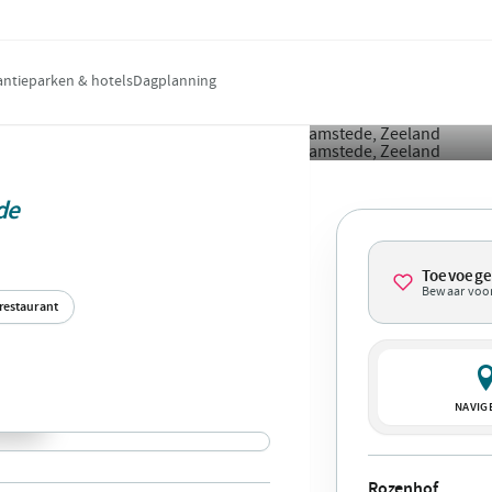
antieparken & hotels
Dagplanning
de
Toevoeg
Bewaar voor
jrestaurant
NAVIG
Rozenhof