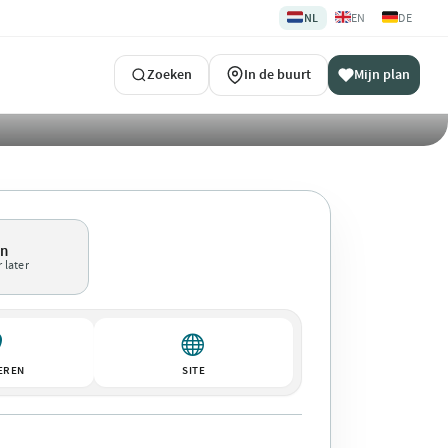
🇳🇱
🇬🇧
🇩🇪
NL
EN
DE
Zoeken
In de buurt
Mijn plan
en
 later
EREN
SITE