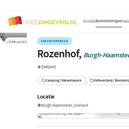
Bestemmingen
Ontdek
Vak
VAKANTIEPARKEN
Meer in Zeeland
Rozenhof,
Burgh-Haamste
Zeeland
Camping / Vakantiepark
Eetboerderij / Boerderi
Locatie
Burgh-Haamstede, Zeeland