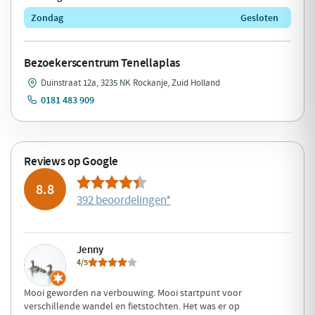
Zondag
Gesloten
Bezoekerscentrum Tenellaplas
Duinstraat 12a, 3235 NK Rockanje, Zuid Holland
0181 483 909
Reviews op Google
8.8
392 beoordelingen
*
Jenny
4/5
Mooi geworden na verbouwing. Mooi startpunt voor
verschillende wandel en fietstochten. Het was er op