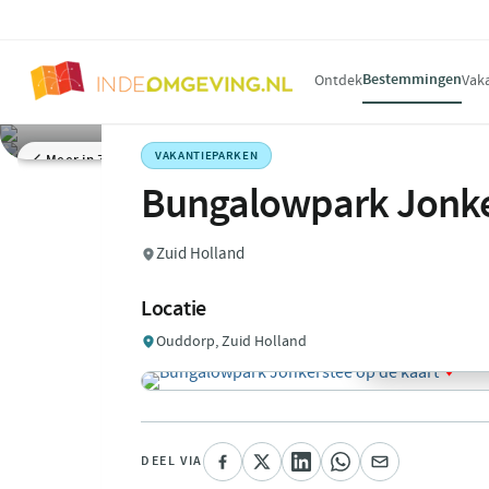
Bestemmingen
Ontdek
Vak
VAKANTIEPARKEN
Meer in Zuid Holland
Bungalowpark Jonke
Zuid Holland
Locatie
Ouddorp, Zuid Holland
DEEL VIA