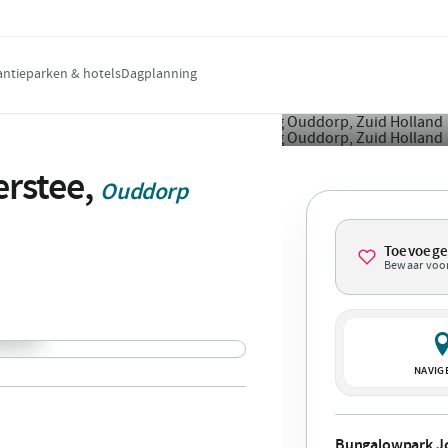
antieparken & hotels
Dagplanning
rstee,
Ouddorp
Toevoeg
Bewaar voor
NAVIG
Bungalowpark J