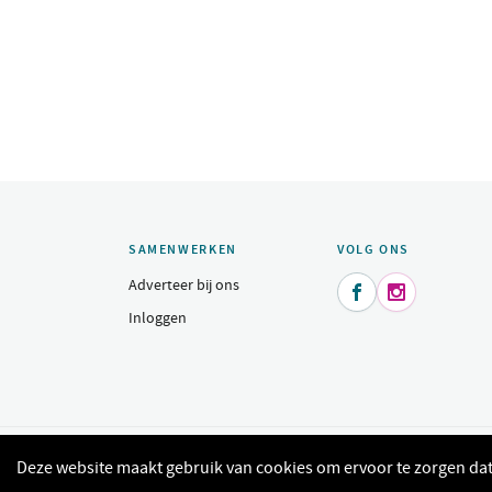
SAMENWERKEN
VOLG ONS
Adverteer bij ons


Inloggen
© 2015 - 2026 Indeomgeving.nl - Dagje uit, heerlijk uit eten, sh
Deze website maakt gebruik van cookies om ervoor te zorgen dat 