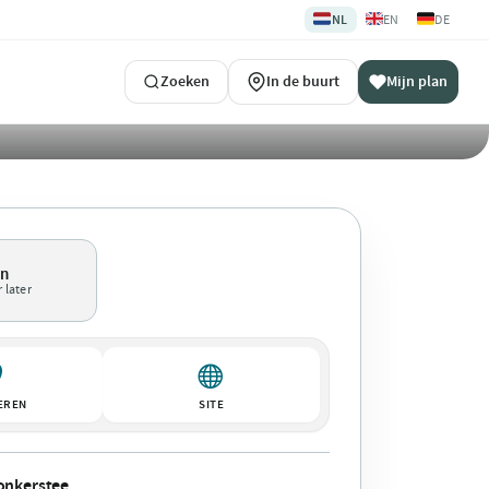
🇳🇱
🇬🇧
🇩🇪
NL
EN
DE
Zoeken
In de buurt
Mijn plan
en
 later
EREN
SITE
onkerstee