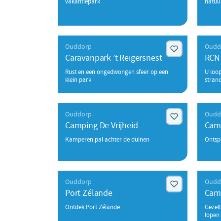
vakantiepark
natuu
Ouddorp
Oudd
Caravanpark ’t Reigersnest
RCN
Rust en een ongedwongen sfeer op een
U loo
klein park
stran
Ouddorp
Oudd
Camping De Vrijheid
Cam
Kamperen pal achter de duinen
Ontspa
Ouddorp
Oudd
Port Zélande
Cam
Ontdek Port Zélande
Gezel
lopen 