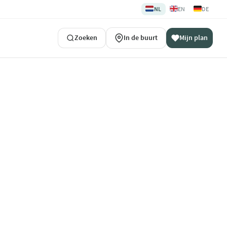
🇳🇱
🇬🇧
🇩🇪
NL
EN
DE
Zoeken
In de buurt
Mijn plan