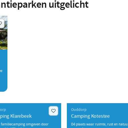
ntieparken uitgelicht
ee
orp
Ouddorp
ping Klarebeek
Camping Kotestee
e familiecamping omgeven door
Dé plaats waar ruimte, rust en natuu