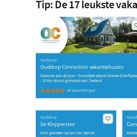
Tip:
De
17
leukste vaka
Ouddorp
Ouddorp Connection vakantiehuizen
Vakantie aan de kust - Onontdekt eiland Goeree-Overflakk
- 25 km strand grenzend aan Zeeland
48 beoordelingen
Ouddorp
Oudd
De Klepperstee
Cam
Kom genieten op ons vier sterren
Klein