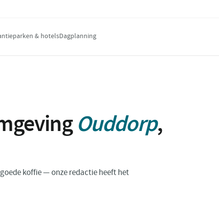
antieparken & hotels
Dagplanning
omgeving
Ouddorp
,
n goede koffie — onze redactie heeft het