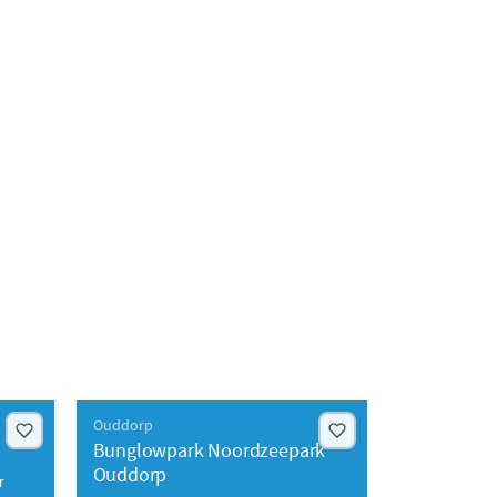
Ouddorp
Bunglowpark Noordzeepark
Ouddorp
r