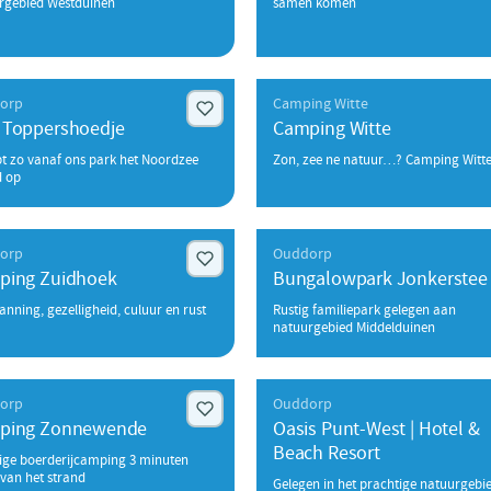
rgebied Westduinen
samen komen
orp
Camping Witte
 Toppershoedje
Camping Witte
pt zo vanaf ons park het Noordzee
Zon, zee ne natuur…? Camping Witte
d op
orp
Ouddorp
ping Zuidhoek
Bungalowpark Jonkerstee
nning, gezelligheid, culuur en rust
Rustig familiepark gelegen aan
natuurgebied Middelduinen
orp
Ouddorp
ping Zonnewende
Oasis Punt-West | Hotel &
Beach Resort
lige boerderijcamping 3 minuten
van het strand
Gelegen in het prachtige natuurgebi