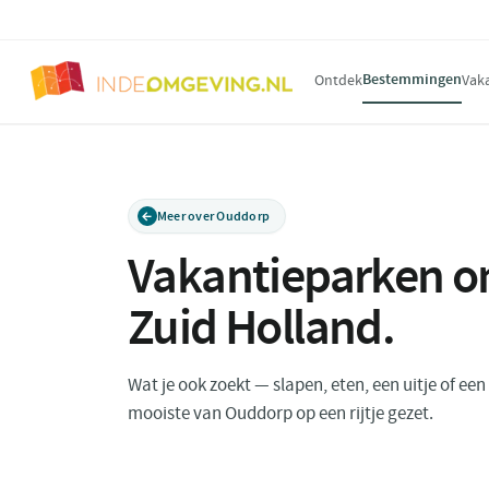
Bestemmingen
Ontdek
Vak
Meer over Ouddorp
Vakantieparken 
Zuid Holland
.
Wat je ook zoekt — slapen, eten, een uitje of ee
mooiste van Ouddorp op een rijtje gezet.