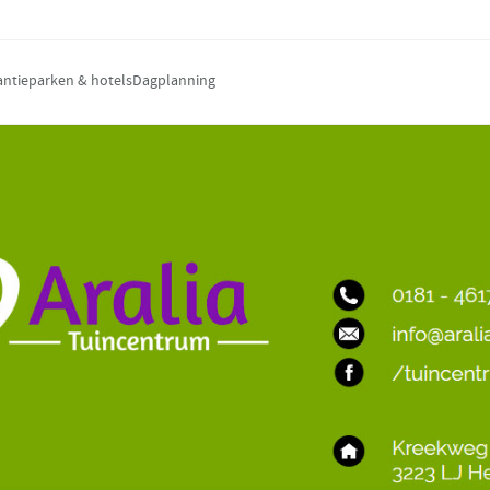
antieparken & hotels
Dagplanning