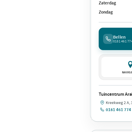
Zaterdag
Zondag
Bellen
0181 461 77
NAVIG
Tuincentrum Aral
Kreekweg 2 A, 
0181 461 774