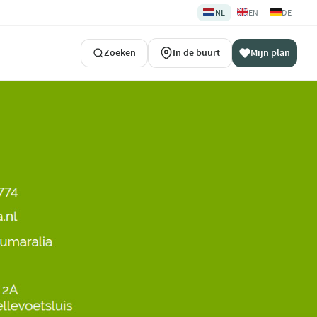
🇳🇱
🇬🇧
🇩🇪
NL
EN
DE
Zoeken
In de buurt
Mijn plan