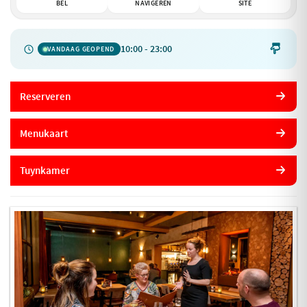
BEL
NAVIGEREN
SITE
10:00 - 23:00

VANDAAG GEOPEND
Reserveren
Menukaart
Tuynkamer