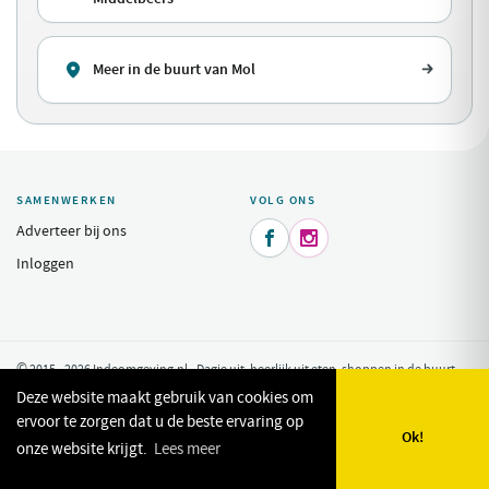
Meer in de buurt van Mol
SAMENWERKEN
VOLG ONS
Adverteer bij ons


Inloggen
© 2015 - 2026 Indeomgeving.nl - Dagje uit, heerlijk uit eten, shoppen in de buurt
van uw vakantiepark.
Privacy Policy
Deze website maakt gebruik van cookies om
ervoor te zorgen dat u de beste ervaring op
Ok!
onze website krijgt.
Lees meer
🗺️
🔎
✨
❤️
Kaart
Zoeken
Plan mijn dag
Favorieten