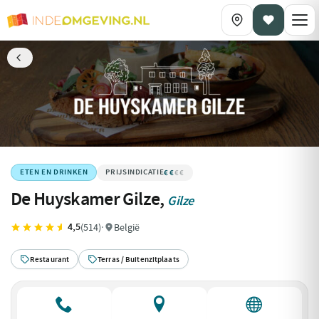
€€
€€€€
ETEN EN DRINKEN
De Huyskamer Gilze,
Gilze
4,5
(514)
·
België
Restaurant
Terras / Buitenzitplaats