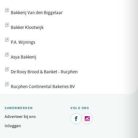
Bakkerij Van den Biggelaar
Bakker Klootwijk
P.A. Wijnings
Asya Bakkerij
De Rooy Brood & Banket - Rucphen
Rucphen Continental Bakeries BV
SAMENWERKEN
VOLG ONS
Adverteer bij ons


Inloggen