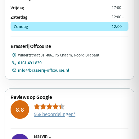
Vrijdag
17:00 -
Zaterdag
12:00 -
Zondag
12:00 -
Brasserij Offcourse
Wildertstraat 31, 4861 PS Chaam, Noord Brabant
0161 491 839
info@brasserij-offcourse.nl
Reviews op Google
8.8
568 beoordelingen
*
Marvin L