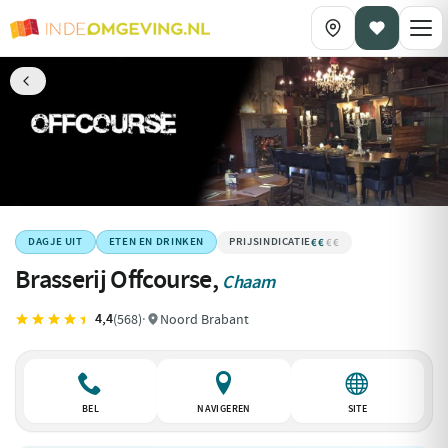
€€
€€€€
DAGJE UIT
ETEN EN DRINKEN
Brasserij Offcourse,
Chaam
4,4
(568)
·
Noord Brabant
BEL
NAVIGEREN
SITE