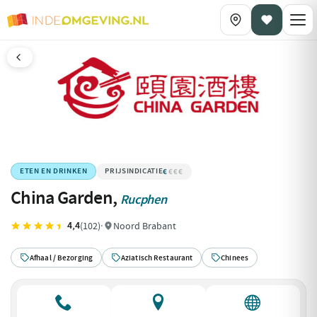
€
€€€€
ETEN EN DRINKEN
China Garden,
Rucphen
4,4
(102)
·
Noord Brabant
Afhaal / Bezorging
Aziatisch Restaurant
Chinees