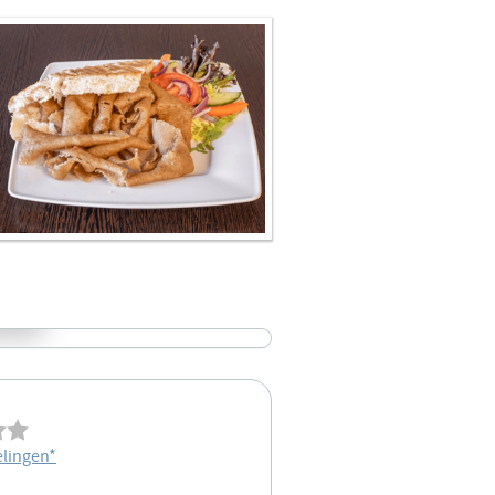
lingen
*