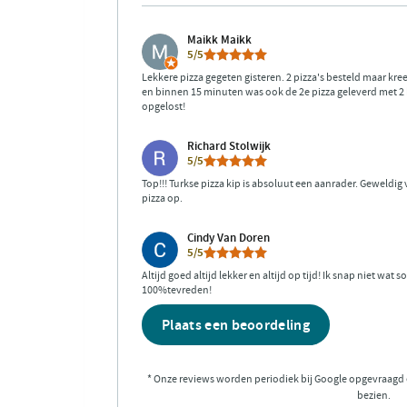
Maikk Maikk
5/5
Lekkere pizza gegeten gisteren. 2 pizza's besteld maar kre
en binnen 15 minuten was ook de 2e pizza geleverd met 2 
opgelost!
Richard Stolwijk
5/5
Top!!! Turkse pizza kip is absoluut een aanrader. Geweldig
pizza op.
Cindy Van Doren
5/5
Altijd goed altijd lekker en altijd op tijd! Ik snap niet w
100%tevreden!
Plaats een beoordeling
* Onze reviews worden periodiek bij Google opgevraagd
bezien.