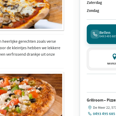
Zaterdag
Zondag
Bellen
0493 495 68
n heerlijke gerechten zoals verse
oor de kleintjes hebben we lekkere
en verfrissend drankje uit onze
NAVIG
Grillroom – Pizze
De Meer 22, 5
0493 495 685