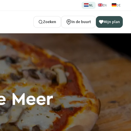
🇳🇱
🇬🇧
🇩🇪
NL
EN
DE
Zoeken
In de buurt
Mijn plan