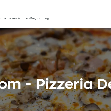
antieparken & hotels
Dagplanning