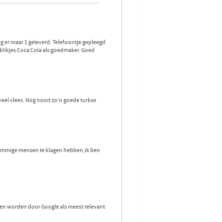
eg er maar 1 geleverd. Telefoontje gepleegd
blikjes Coca Cola als goedmaker. Goed
 veel vlees. Nog nooit zo’n goede turkse
at sommige mensen te klagen hebben,ik ben
 en worden door Google als meest relevant