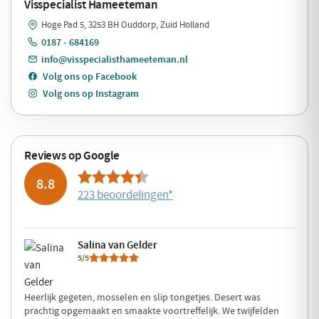
Visspecialist Hameeteman
Hoge Pad 5, 3253 BH Ouddorp, Zuid Holland
0187 - 684169
info@visspecialisthameeteman.nl
Volg ons op Facebook
Volg ons op Instagram
Reviews op Google
8.8
223 beoordelingen
*
Salina van Gelder
5/5
Heerlijk gegeten, mosselen en slip tongetjes. Desert was
prachtig opgemaakt en smaakte voortreffelijk. We twijfelden
eerst omdat de entourage wat gedateerd is. We zijn blij dat we