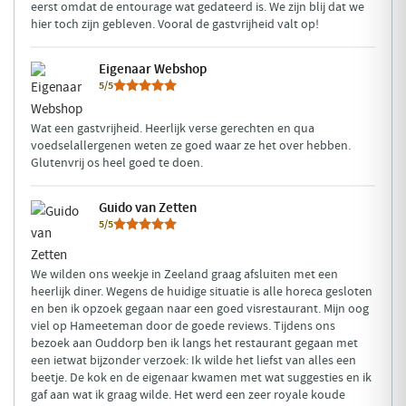
hier toch zijn gebleven. Vooral de gastvrijheid valt op!
Eigenaar Webshop
5/5
Wat een gastvrijheid. Heerlijk verse gerechten en qua
voedselallergenen weten ze goed waar ze het over hebben.
Glutenvrij os heel goed te doen.
Guido van Zetten
5/5
We wilden ons weekje in Zeeland graag afsluiten met een
heerlijk diner. Wegens de huidige situatie is alle horeca gesloten
en ben ik opzoek gegaan naar een goed visrestaurant. Mijn oog
viel op Hameeteman door de goede reviews. Tijdens ons
bezoek aan Ouddorp ben ik langs het restaurant gegaan met
een ietwat bijzonder verzoek: Ik wilde het liefst van alles een
beetje. De kok en de eigenaar kwamen met wat suggesties en ik
gaf aan wat ik graag wilde. Het werd een zeer royale koude
visschotel met paling, tonijn, kreeft en garnalen. Ook hadden
we kreeftensoep. Als hoofdgerecht hadden we Griet, Kabeljauw