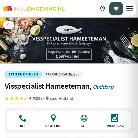
€€
€€€€
ETEN EN DRINKEN
Visspecialist Hameeteman,
Ouddorp
4,4
(223)
·
Zuid Holland
BEL
NAVIGEREN
SITE
INSTAGRAM