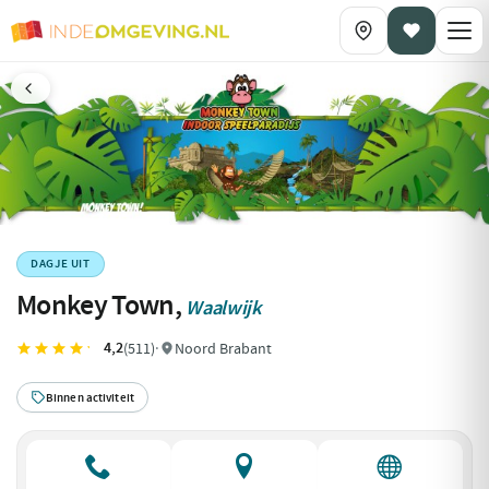
DAGJE UIT
Monkey Town,
Waalwijk
4,2
(511)
·
Noord Brabant
Binnen activiteit