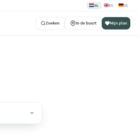
🇳🇱
🇬🇧
🇩🇪
NL
EN
DE
Zoeken
In de buurt
Mijn plan