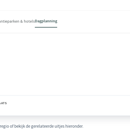
Dagplanning
ntieparken & hotels
port — dagplanningen voor wie lekker in
AATS
gio of bekijk de gerelateerde uitjes hieronder.