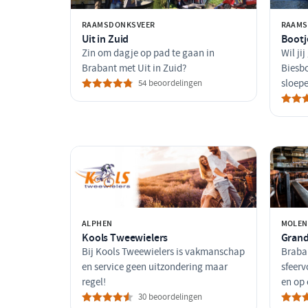
RAAMSDONKSVEER
RAAMS
Uit in Zuid
Bootj
Zin om dagje op pad te gaan in
Wil ji
Brabant met Uit in Zuid?
Biesb
54 beoordelingen
sloep
ALPHEN
MOLEN
Kools Tweewielers
Grand
Bij Kools Tweewielers is vakmanschap
Braban
en service geen uitzondering maar
sfeerv
regel!
en op 
30 beoordelingen