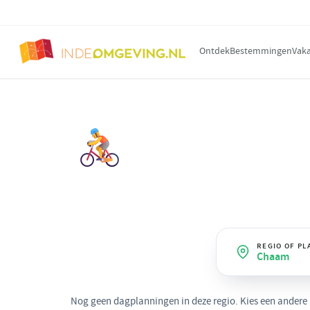
Ontdek
Bestemmingen
Vaka
DAGPLANNING OP THEMA
Actief
· Chaam
Fietsen, wandelen, klimmen, waters
beweging wil.
REGIO OF PL
Chaam
Nog geen dagplanningen in deze regio. Kies een andere re