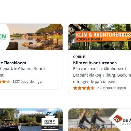
M
GOIRLE
e Flaasbloem
Klim en Avonturenbos
tiepark in Chaam, Noord-
Eén van mooiste klimbossen in
nt
Brabant vlakbij Tilburg. Bedwi
1837 beoordelingen
uitdagende parcoursen.
256 beoordelingen