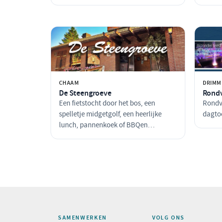
CHAAM
DRIMM
De Steengroeve
Rondv
Een fietstocht door het bos, een
Rondva
spelletje midgetgolf, een heerlijke
dagto
lunch, pannenkoek of BBQen…
SAMENWERKEN
VOLG ONS