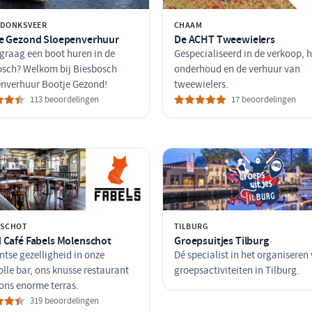
DONKSVEER
CHAAM
e Gezond Sloepenverhuur
De ACHT Tweewielers
j graag een boot huren in de
Gespecialiseerd in de verkoop, h
osch? Welkom bij Biesbosch
onderhoud en de verhuur van
enverhuur Bootje Gezond!
tweewielers.
113 beoordelingen
17 beoordelingen
SCHOT
TILBURG
 Café Fabels Molenschot
Groepsuitjes Tilburg
tse gezelligheid in onze
Dé specialist in het organiseren
olle bar, ons knusse restaurant
groepsactiviteiten in Tilburg.
ons enorme terras.
319 beoordelingen