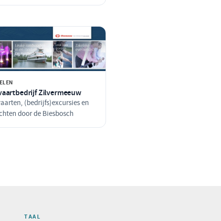
ELEN
aartbedrijf Zilvermeeuw
arten, (bedrijfs)excursies en
chten door de Biesbosch
TAAL