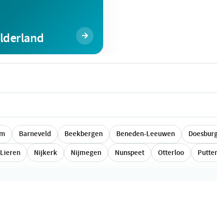
lderland
em
Barneveld
Beekbergen
Beneden-Leeuwen
Doesbur
Lieren
Nijkerk
Nijmegen
Nunspeet
Otterloo
Putte