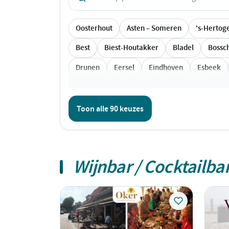
Oosterhout
Asten – Someren
's-Hertog
Best
Biest-Houtakker
Bladel
Bossc
Drunen
Eersel
Eindhoven
Esbeek
Hapert
Helmond
Heukelom
Heusd
Lierop
Loon op Zand
Made
Middelb
Toon alle 90 keuzes
Oud Gastel
Oudenbosch
Raamsdonksve
Sint Willebrord
Someren
Sprang-Capel
Wijnbar / Cocktailba
Ulicoten
Ulvenhout
Veen
Veldhove