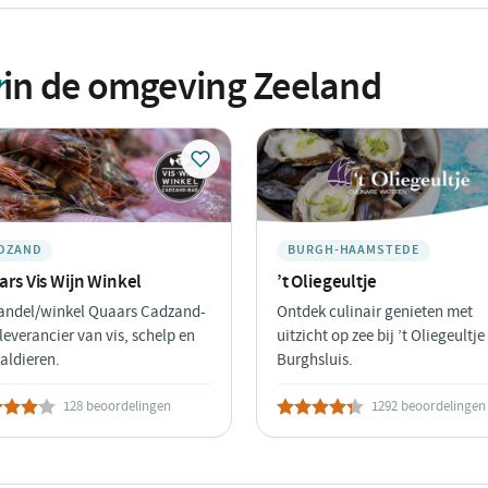
r
in de omgeving Zeeland
DZAND
BURGH-HAAMSTEDE
rs Vis Wijn Winkel
’t Oliegeultje
andel/winkel Quaars Cadzand-
Ontdek culinair genieten met
leverancier van vis, schelp en
uitzicht op zee bij ’t Oliegeultje
aldieren.
Burghsluis.
128 beoordelingen
1292 beoordelingen