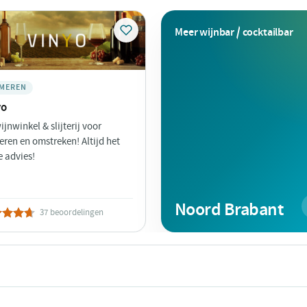
Meer wijnbar / cocktailbar
MEREN
yo
ijnwinkel & slijterij voor
ren en omstreken! Altijd het
e advies!
Noord Brabant
37 beoordelingen