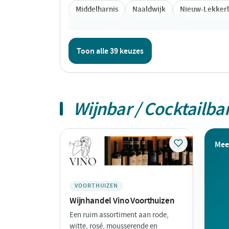
Middelharnis
Naaldwijk
Nieuw-Lekker
Rockanje
Roelofarendsveen
Sassenhe
Zoeterwoude
Zwartewaal
Toon alle 39 keuzes
Wijnbar / Cocktailba
Meer
VOORTHUIZEN
Wijnhandel Vino Voorthuizen
Een ruim assortiment aan rode,
witte, rosé, mousserende en