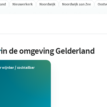
land
Nieuwerkerk
Noordwijk
Noordwijk aan Zee
Oostv
im
Spijkenisse
Stad aan 't Haringvliet
Stellendam
Ter A
r
in de omgeving Gelderland
 wijnbar / cocktailbar