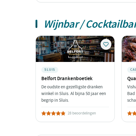
Wijnbar / Cocktailba
SLUIS
CA
Belfort Drankenboetiek
Quaa
De oudste en gezelligste dranken
Vish
winkel in Sluis. Al bijna 50 jaar een
Bad 
begrip in Sluis.
scha
28 beoordelingen