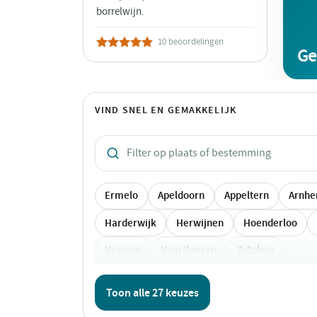
borrelwijn.
10 beoordelingen
Ge
VIND SNEL EN GEMAKKELIJK
Ermelo
Apeldoorn
Appeltern
Arnh
Harderwijk
Herwijnen
Hoenderloo
Vaassen
Voorthuizen
Zutphen
Toon alle 27 keuzes