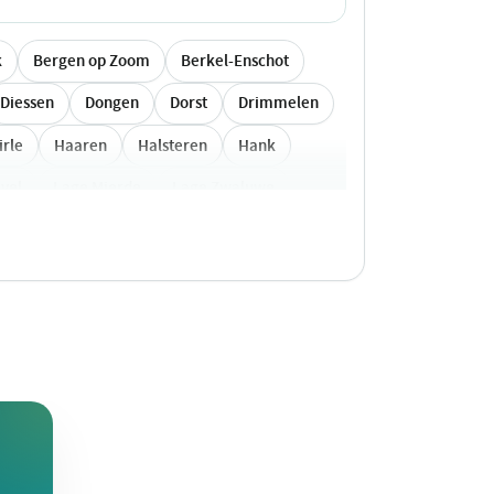
k
Bergen op Zoom
Berkel-Enschot
Diessen
Dongen
Dorst
Drimmelen
irle
Haaren
Halsteren
Hank
vel
Lage Mierde
Lage Zwaluwe
en
Oirschot
Oisterwijk
Ommel
Rucphen
Schaijk
Schijf
Teteringen
Tilburg
Udenhout
elbeers
Zevenbergen
Zundert