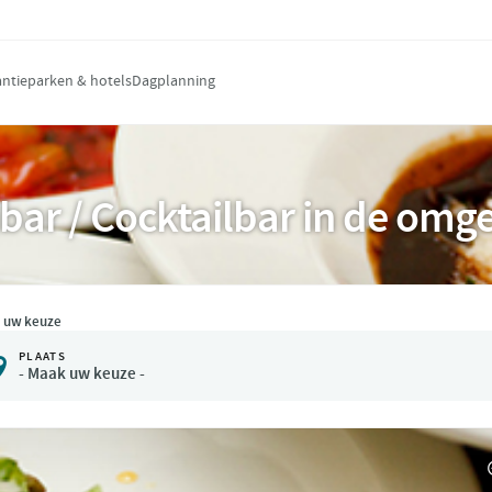
ntieparken & hotels
Dagplanning
bar / Cocktailbar in de omg
 uw keuze
PLAATS

- Maak uw keuze -