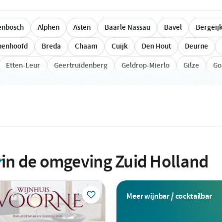
enbosch
Alphen
Asten
Baarle Nassau
Bavel
Bergeij
henhoofd
Breda
Chaam
Cuijk
Den Hout
Deurne
Etten-Leur
Geertruidenberg
Geldrop-Mierlo
Gilze
Go
en
Heusden gem. Asten
Hilvarenbeek
Hoeven
Kaatsheu
eers
Mierlo
Moergestel
Molenschot
Netersel
Nuen
er
Ravenstein
Reusel
Rijen
Rijsbergen
Roosendaal
le
Sprundel
Standdaarbuiten
Steenbergen
Terheijden
r
in de omgeving Zuid Holland
n
Vessem
Vlierden
Vlijmen
Vught
Waalwijk
West
Meer wijnbar / cocktailbar