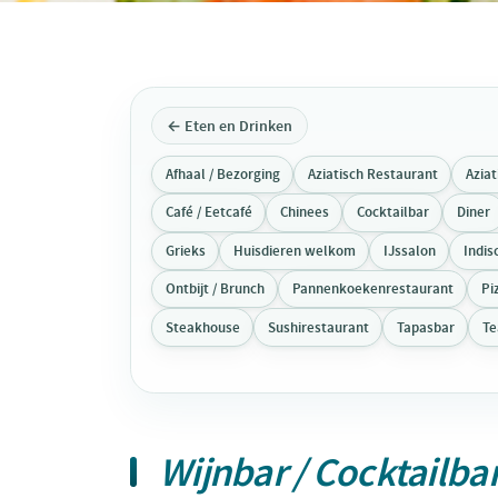
← Eten en Drinken
Afhaal / Bezorging
Aziatisch Restaurant
Azia
Café / Eetcafé
Chinees
Cocktailbar
Diner
Grieks
Huisdieren welkom
IJssalon
Indis
Ontbijt / Brunch
Pannenkoekenrestaurant
Pi
Steakhouse
Sushirestaurant
Tapasbar
T
Wijnbar / Cocktailba