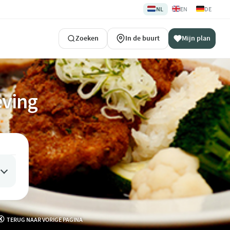
🇳🇱
🇬🇧
🇩🇪
NL
EN
DE
Zoeken
In de buurt
Mijn plan
eving
TERUG NAAR VORIGE PAGINA