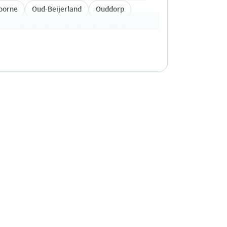
oorne
Oud-Beijerland
Ouddorp
ar
Voorhout
Warmond
Woubrugge