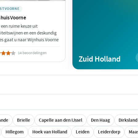
STVOORNE
nhuis Voorne
 een ruime keuze uit
iteitswijnen en een deskundig
es gaat u naar Wijnhuis Voorne
14 beoordelingen
Zuid Holland
ande
Brielle
Capelle aan den IJssel
Den Haag
Dirksland
Hillegom
Hoek van Holland
Leiden
Leiderdorp
Maas