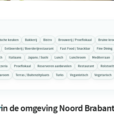
tische keuken
Bakkerij
Bistro
Brouwerij / Proeflokaal
Bruine kro
Eetboerderij / Boerderijrestaurant
Fast Food / Snackbar
Fine Dining
ch
Italiaans
Japans / Sushi
Lunch
Lunchroom
Mediterraan
zzeria
Proeflokaal
Reserveren aanbevolen
Restaurant
Rolstoel
earoom
Terras / Buitenzitplaats
Turks
Veganistisch
Vegetarisch
r
in de omgeving Noord Braban