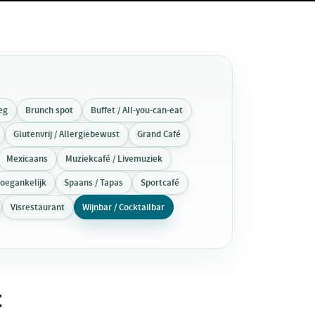
eg
Brunch spot
Buffet / All-you-can-eat
Glutenvrij / Allergiebewust
Grand Café
Mexicaans
Muziekcafé / Livemuziek
toegankelijk
Spaans / Tapas
Sportcafé
Visrestaurant
Wijnbar / Cocktailbar
t