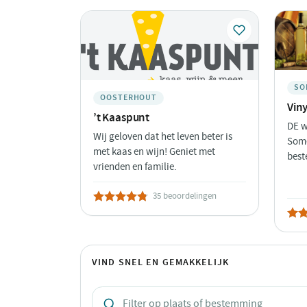
SO
OOSTERHOUT
Vin
’t Kaaspunt
DE w
Wij geloven dat het leven beter is
Some
met kaas en wijn! Geniet met
best
vrienden en familie.
35 beoordelingen
VIND SNEL EN GEMAKKELIJK