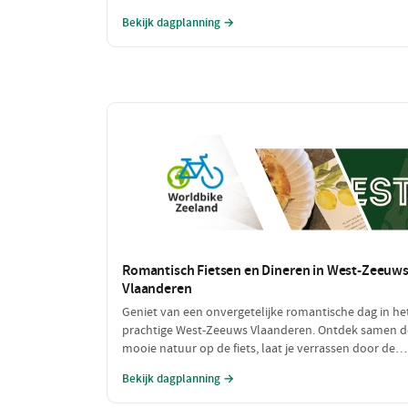
laad jezelf op met heerlijke pannenkoeken na een d
Bekijk dagplanning →
vol bewegen. Deze dag is perfect voor iedereen die v
een sportieve uitdaging houdt!
Romantisch Fietsen en Dineren in West-Zeeuw
Vlaanderen
Geniet van een onvergetelijke romantische dag in he
prachtige West-Zeeuws Vlaanderen. Ontdek samen d
mooie natuur op de fiets, laat je verrassen door de
culinaire hoogstandjes en geniet van intieme
Bekijk dagplanning →
momenten aan zee. Dit is de perfecte combinatie va
ontspanning en romantiek!