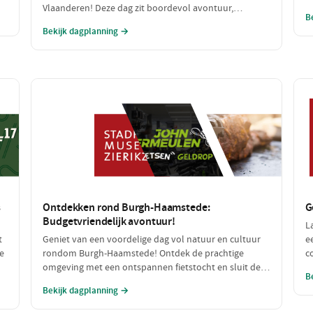
ag
Vlaanderen! Deze dag zit boordevol avontuur,
g
B
an
speelplezier en lekker eten, perfect voor een gezin dat
a
Bekijk dagplanning →
samen wil genieten. Van een spannende speurtocht
b
op de boerderij tot een heerlijke maaltijd: dit wordt
een dag om niet te vergeten!
s
Ontdekken rond Burgh-Haamstede:
G
Budgetvriendelijk avontuur!
L
t
Geniet van een voordelige dag vol natuur en cultuur
e
e
rondom Burgh-Haamstede! Ontdek de prachtige
c
omgeving met een ontspannen fietstocht en sluit de
r
B
dag af met een smakelijke, betaalbare lunch. Alle
l
Bekijk dagplanning →
n
stops zijn gratis of zeer betaalbaar, perfect voor een
h
dagje uit zonder de portemonnee te veel te belasten!