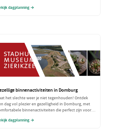
eniet van een betaalbare lunch. Een perfecte dag vol
ekijk dagplanning →
vontuur zonder de portemonnee te zwaar te
elasten!
ezellige binnenactiviteiten in Domburg
aat het slechte weer je niet tegenhouden! Ontdek
en dag vol plezier en gezelligheid in Domburg, met
omfortabele binnenactiviteiten die perfect zijn voor
egenachtige of koude dagen. Geniet van een heerlijke
ekijk dagplanning →
unch en verken fascinerende musea, allemaal binnen
andbereik.