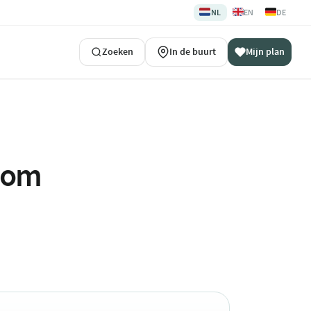
🇳🇱
🇬🇧
🇩🇪
NL
EN
DE
Zoeken
In de buurt
Mijn plan
ndom