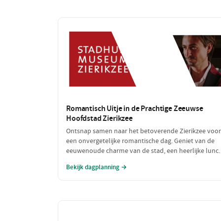
Romantisch Uitje in de Prachtige Zeeuwse
Hoofdstad Zierikzee
Ontsnap samen naar het betoverende Zierikzee voor
een onvergetelijke romantische dag. Geniet van de
eeuwenoude charme van de stad, een heerlijke lunc
met uitzicht op de haven en sluit de dag af met een
Bekijk dagplanning →
sfeervol diner. Laat de liefde bloeien te midden van
schilderachtige straatjes en prachtige uitzichten!