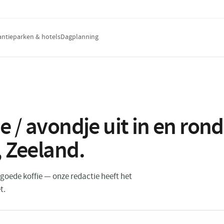
antieparken & hotels
Dagplanning
e / avondje uit in en ro
,
Zeeland
.
n goede koffie — onze redactie heeft het
t.