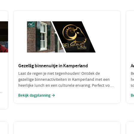
Gezellig binnenuitje in Kamperland
A
Laat de regen je niet tegenhouden! Ontdek de
B
gezellige binnenactiviteiten in Kamperland met een
h
heerlijke lunch en een culturele ervaring. Perfect voor
s
h
een dagje uit met slecht weer, waar je warm en
w
Bekijk dagplanning →
B
comfortabel kunt genieten!
s
a