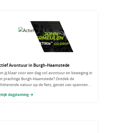
ctief Avontuur in Burgh-Haamstede
en jij klaar voor een dag vol avontuur en beweging in
et prachtige Burgh-Haamstede? Ontdek de
chitterende natuur op de fiets, geniet van spannende
atersporten en sluit je actieve dag af met een
ekijk dagplanning →
makelijke maaltijd. Dit is dé dag voor de echte
vonturiers!