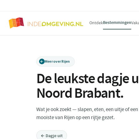
Bestemmingen
Ontdek
Vak
Meer over Rijen
De leukste dagje 
Noord Brabant
.
Wat je ook zoekt — slapen, eten, een uitje of ee
mooiste van Rijen op een rijtje gezet.
← Dagje uit