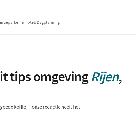
antieparken & hotels
Dagplanning
uit tips omgeving
Rijen
,
n goede koffie — onze redactie heeft het