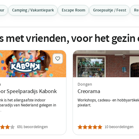
uur
Camping / Vakantiepark
Escape Room
Groepsuitje / Feest
Re
es met vrienden, voor het gezin
a
Dongen
or Speelparadijs Kabonk
Creorama
k is het allergaafste indoor
Workshops, cadeau- en hobbyartikel
paradijs van Nederland gelegen in
pixelart.
.
691 beoordelingen
10 beoordelingen