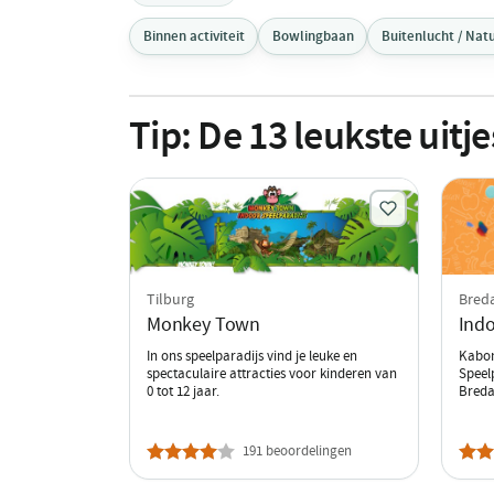
Binnen activiteit
Bowlingbaan
Buitenlucht / Nat
Tip:
De
13
leukste uitj
Tilburg
Bred
Monkey Town
Indo
In ons speelparadijs vind je leuke en
Kabon
spectaculaire attracties voor kinderen van
Speel
0 tot 12 jaar.
Breda
191 beoordelingen