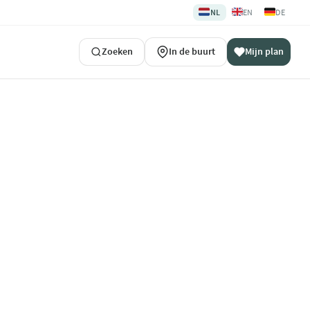
🇳🇱
🇬🇧
🇩🇪
NL
EN
DE
Zoeken
In de buurt
Mijn plan