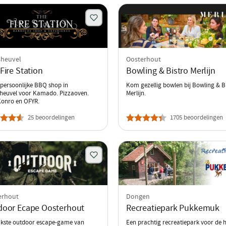
sheuvel
Oosterhout
Fire Station
Bowling & Bistro Merlijn
persoonlijke BBQ shop in
Kom gezellig bowlen bij Bowling & B
heuvel voor Kamado. Pizzaoven.
Merlijn.
Konro en OFYR.
25 beoordelingen
1705 beoordelingen
erhout
Dongen
door Ecape Oosterhout
Recreatiepark Pukkemuk
ukste outdoor escape-game van
Een prachtig recreatiepark voor de h