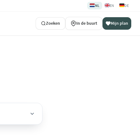
🇳🇱
🇬🇧
🇩🇪
NL
EN
DE
Zoeken
In de buurt
Mijn plan