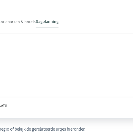
Dagplanning
ntieparken & hotels
ng en bijzondere belevenissen voor een
AATS
gio of bekijk de gerelateerde uitjes hieronder.