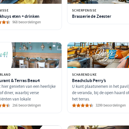
NISSE
SCHERPENISSE
ckhuys eten + drinken
Brasserie de Zeester
968 beoordelingen
RLAND
SCHARENDIJKE
urant & Terras Beau4
Beachclub Perry’s
 hier genieten van een heerlijke
U kunt plaatsnemen in het pavil
of diner, waarbij verse
de veranda, bij de open haard o
iënten van lokale
het terras.
256 beoordelingen
3299 beoordelingen