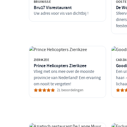
BRUINISSE
OOSTE
Bru17 Visrestaurant
De Wo
Uw adres voor vis van dichtbij !
Sfeerv
diners
feeste
ZIERIKZEE
CADZA
Prince Helicopters Zierikzee
Goodi
Vlieg met ons mee over de mooiste
Een ui
provincie van Nederland! Een ervaring
haar- 
om nooit te vergeten!
licha
21 beoordelingen
vitali