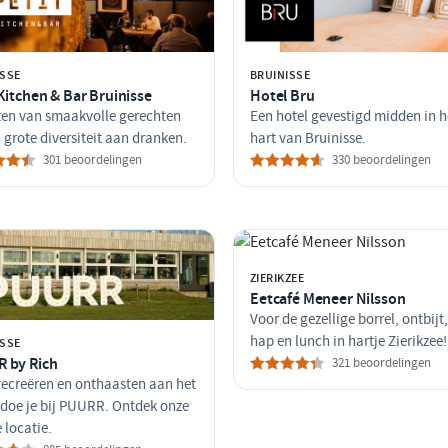
ISSE
BRUINISSE
 Kitchen & Bar Bruinisse
Hotel Bru
ten van smaakvolle gerechten
Een hotel gevestigd midden in h
 grote diversiteit aan dranken.
hart van Bruinisse.
301 beoordelingen
330 beoordelingen
ZIERIKZEE
Eetcafé Meneer Nilsson
Voor de gezellige borrel, ontbijt
hap en lunch in hartje Zierikzee!
ISSE
 by Rich
321 beoordelingen
recreëren en onthaasten aan het
doe je bij PUURR. Ontdek onze
 locatie.