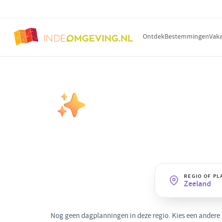
Ontdek
Bestemmingen
Vaka
DAGPLANNING OP THEMA
Luxe
· Zeeland
Verwennerij en stijl: spa, fine-dini
premium dag.
REGIO OF PL
Zeeland
Nog geen dagplanningen in deze regio. Kies een andere re