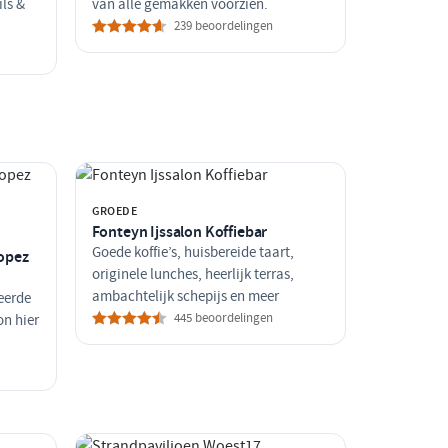
ils &
van alle gemakken voorzien.
239 beoordelingen
GROEDE
Fonteyn Ijssalon Koffiebar
Goede koffie’s, huisbereide taart,
ropez
originele lunches, heerlijk terras,
ambachtelijk schepijs en meer
eerde
445 beoordelingen
on hier