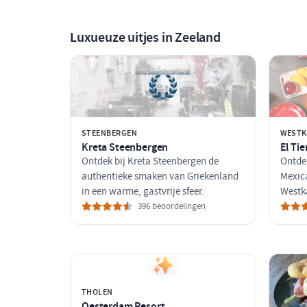
Luxueuze uitjes in Zeeland
STEENBERGEN
WESTK
Kreta Steenbergen
El Ti
Ontdek bij Kreta Steenbergen de
Ontde
authentieke smaken van Griekenland
Mexica
in een warme, gastvrije sfeer.
Westka
396 beoordelingen
THOLEN
Oesterdam Resort