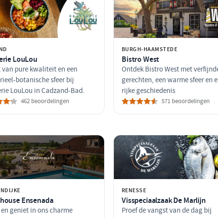
ND
BURGH-HAAMSTEDE
erie LouLou
Bistro West
 van pure kwaliteit en een
Ontdek Bistro West met verfijnd
rieel-botanische sfeer bij
gerechten, een warme sfeer en 
erie LouLou in Cadzand-Bad.
rijke geschiedenis
462 beoordelingen
571 beoordelingen
NDIJKE
RENESSE
house Ensenada
Visspeciaalzaak De Marlijn
 en geniet in ons charme
Proef de vangst van de dag bij