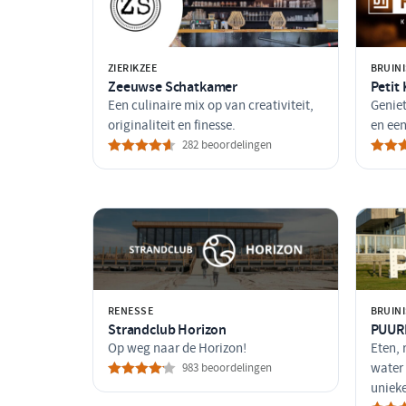
ZIERIKZEE
BRUIN
Zeeuwse Schatkamer
Petit
Een culinaire mix op van creativiteit,
Genie
originaliteit en finesse.
en een
282 beoordelingen
RENESSE
BRUIN
Strandclub Horizon
PUURR
Op weg naar de Horizon!
Eten, 
983 beoordelingen
water 
unieke