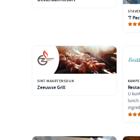
STAVE
’T Pa
SINT-MAARTENSDIJK
KAMPE
Zeeuwse Grill
Resta
U kunt
lunch 
ingred