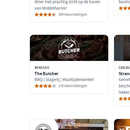
diner met prachtig zicht op de haven
boutiq
van Middelharnis!
399 beoordelingen
RENESSE
CADZA
The Butcher
Stran
BBQ | Slagerij | Maaltijdenwinkel
Geniet
178 beoordelingen
beschu
lekker