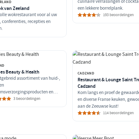
culinaire verrassingen of cockta
RLAND
k van Zeeland
een lekkere borrelplank.
olle wokrestaurant voor al uw
193 beoordelingen
, conferenties, recepties en
n.
ND
es Beauty & Health
CADZAND
tgebreid assortiment van huid-,
Restaurant & Lounge Saint T
en
Cadzand
amsverzorgingsproducten en
Kom langs en proef de gewaard
teitsproducten.
3 beoordelingen
en diverse Franse keuken, gewo
aan de Zeeuwse kust!
114 beoordelingen